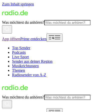
Zum Inhalt springen
Was möchtest du anhören?
App öffnen
Prime entdecken
Top Sender
Podcasts
Live Sport
Sender aus deiner Region
Musikrichtungen
Themen
Radiosender von A-Z
Was möchtest du anhören?