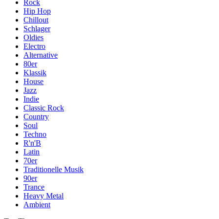
Rock
Hip Hop
Chillout
Schlager
Oldies
Electro
Alternative
80er
Klassik
House
Jazz
Indie
Classic Rock
Country
Soul
Techno
R'n'B
Latin
70er
Traditionelle Musik
90er
Trance
Heavy Metal
Ambient