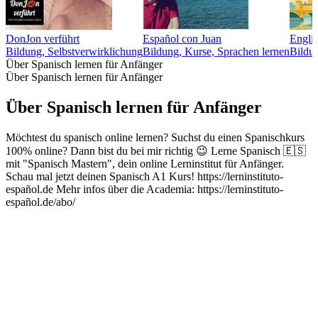
DonJon verführt
Español con Juan
Englis
Bildung, Selbstverwirklichung
Bildung, Kurse, Sprachen lernen
Bildun
Über Spanisch lernen für Anfänger
Über Spanisch lernen für Anfänger
Über Spanisch lernen für Anfänger
Möchtest du spanisch online lernen? Suchst du einen Spanischkurs
100% online? Dann bist du bei mir richtig 😉 Lerne Spanisch 🇪🇸
mit "Spanisch Mastern", dein online Lerninstitut für Anfänger.
Schau mal jetzt deinen Spanisch A1 Kurs! https://lerninstituto-
español.de Mehr infos über die Academia: https://lerninstituto-
español.de/abo/
Podcast-Website