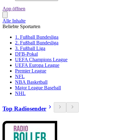
App öffnen
Alle Inhalte
Beliebte Sportarten
1. Fußball Bundesliga
2. Fußball Bundesliga
3. Fußball Liga
DFB-Pokal
UEFA Champions League
UEFA Europa League
Premier League
NFL
NBA Basketball
Major League Baseball
NHL
Top Radiosender