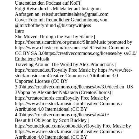
Unterstützt den Podcast auf KoFi
Folgt Reise durchs Mittelalter auf Instagram
Anfragen an: reisedurchsmittelalter@gmail.com
Cover Foto mit freundlicher Genehmigung von
@mitchofthefyrdund @historywithjess
Intro
She Moved Through the Fair by Sláinte |
https://freemusicarchive.org/music/SlinteMusic promoted by
https://www.chosic.com/free-music/all/Creative Commons
CC BY-SA 3.0https://creativecommons.org/licenses/by-sa/3.0/
Enthaltene Musik
Traveling Around The World by Alex-Productions |
https://onsound.eu/Royalty Free Music by https://www.free-
stock-music.comCreative Commons / Attribution 3.0
Unported License (CC BY
3.0)https://creativecommons.org/licenses/by/3.0/deed.en_US
3Vopna by Alexander Nakarada (CreatorChords) |
https://creatorchords.comRoyalty Free Music by
https://www.free-stock-music.comCreative Commons /
Attribution 4.0 International (CC BY
4.0)https://creativecommons.org/licenses/by/4.0/
Beautiful Oblivion by Scott Buckley |
https://soundcloud.com/scottbuckleyRoyalty Free Music by
https://www.free-stock-music.comCreative Commons /
Attribution 4.0 International (CC BY