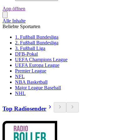
App öffnen
Alle Inhalte
Beliebte Sportarten
1. Fußball Bundesliga
2. Fußball Bundesliga
3. Fußball Liga
DFB-Pokal
UEFA Champions League
UEFA Europa League
Premier League
NFL
NBA Basketball
Major League Baseball
NHL
Top Radiosender