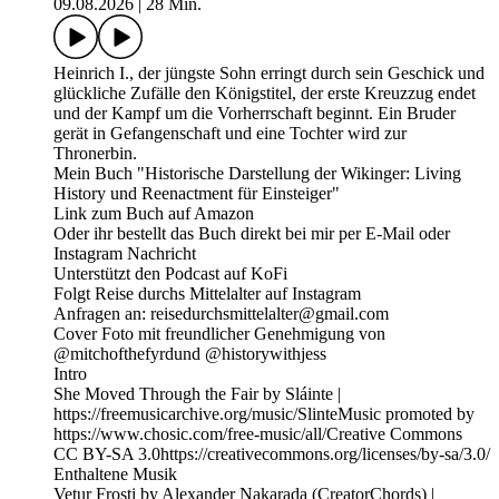
09.08.2026
|
28 Min.
Heinrich I., der jüngste Sohn erringt durch sein Geschick und
glückliche Zufälle den Königstitel, der erste Kreuzzug endet
und der Kampf um die Vorherrschaft beginnt. Ein Bruder
gerät in Gefangenschaft und eine Tochter wird zur
Thronerbin.
Mein Buch "Historische Darstellung der Wikinger: Living
History und Reenactment für Einsteiger"
Link zum Buch auf Amazon
Oder ihr bestellt das Buch direkt bei mir per E-Mail oder
Instagram Nachricht
Unterstützt den Podcast auf KoFi
Folgt Reise durchs Mittelalter auf Instagram
Anfragen an: reisedurchsmittelalter@gmail.com
Cover Foto mit freundlicher Genehmigung von
@mitchofthefyrdund @historywithjess
Intro
She Moved Through the Fair by Sláinte |
https://freemusicarchive.org/music/SlinteMusic promoted by
https://www.chosic.com/free-music/all/Creative Commons
CC BY-SA 3.0https://creativecommons.org/licenses/by-sa/3.0/
Enthaltene Musik
Vetur Frosti by Alexander Nakarada (CreatorChords) |