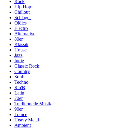
Rock
Hip Hop
Chillout
Schlager
Oldies
Electro
Alternative
80er
Klassik
House
Jazz
Indie
Classic Rock
Country
Soul
Techno
R'n'B
Latin
70er
Traditionelle Musik
90er
Trance
Heavy Metal
Ambient