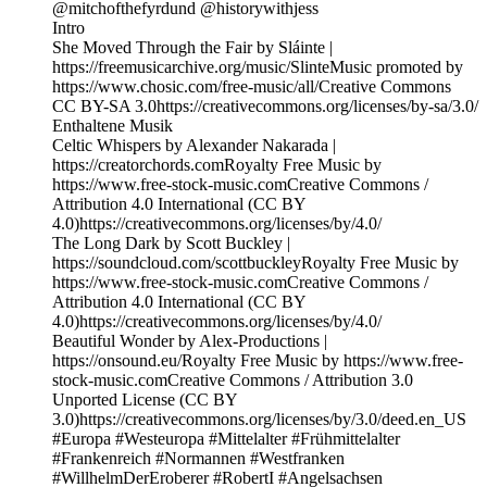
@mitchofthefyrdund @historywithjess
Intro
She Moved Through the Fair by Sláinte |
https://freemusicarchive.org/music/SlinteMusic promoted by
https://www.chosic.com/free-music/all/Creative Commons
CC BY-SA 3.0https://creativecommons.org/licenses/by-sa/3.0/
Enthaltene Musik
Celtic Whispers by Alexander Nakarada |
https://creatorchords.comRoyalty Free Music by
https://www.free-stock-music.comCreative Commons /
Attribution 4.0 International (CC BY
4.0)https://creativecommons.org/licenses/by/4.0/
The Long Dark by Scott Buckley |
https://soundcloud.com/scottbuckleyRoyalty Free Music by
https://www.free-stock-music.comCreative Commons /
Attribution 4.0 International (CC BY
4.0)https://creativecommons.org/licenses/by/4.0/
Beautiful Wonder by Alex-Productions |
https://onsound.eu/Royalty Free Music by https://www.free-
stock-music.comCreative Commons / Attribution 3.0
Unported License (CC BY
3.0)https://creativecommons.org/licenses/by/3.0/deed.en_US
#Europa #Westeuropa #Mittelalter #Frühmittelalter
#Frankenreich #Normannen #Westfranken
#WillhelmDerEroberer #RobertI #Angelsachsen