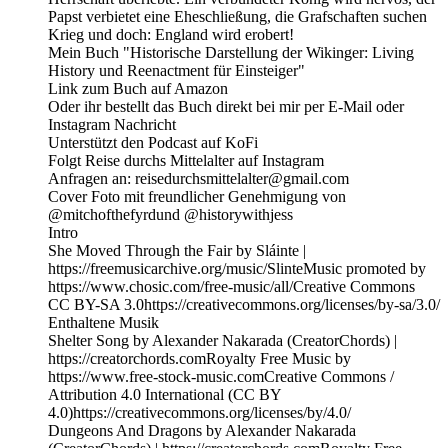
Papst verbietet eine Eheschließung, die Grafschaften suchen
Krieg und doch: England wird erobert!
Mein Buch "Historische Darstellung der Wikinger: Living
History und Reenactment für Einsteiger"
Link zum Buch auf Amazon
Oder ihr bestellt das Buch direkt bei mir per E-Mail oder
Instagram Nachricht
Unterstützt den Podcast auf KoFi
Folgt Reise durchs Mittelalter auf Instagram
Anfragen an: reisedurchsmittelalter@gmail.com
Cover Foto mit freundlicher Genehmigung von
@mitchofthefyrdund @historywithjess
Intro
She Moved Through the Fair by Sláinte |
https://freemusicarchive.org/music/SlinteMusic promoted by
https://www.chosic.com/free-music/all/Creative Commons
CC BY-SA 3.0https://creativecommons.org/licenses/by-sa/3.0/
Enthaltene Musik
Shelter Song by Alexander Nakarada (CreatorChords) |
https://creatorchords.comRoyalty Free Music by
https://www.free-stock-music.comCreative Commons /
Attribution 4.0 International (CC BY
4.0)https://creativecommons.org/licenses/by/4.0/
Dungeons And Dragons by Alexander Nakarada