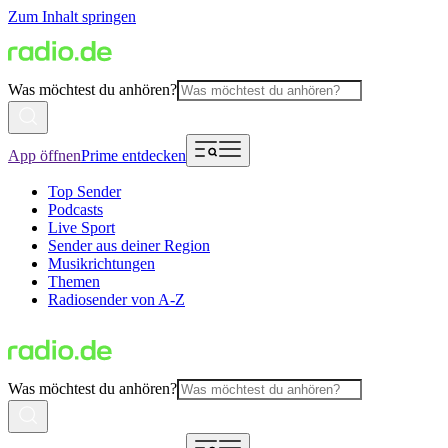
Zum Inhalt springen
Was möchtest du anhören?
App öffnen
Prime entdecken
Top Sender
Podcasts
Live Sport
Sender aus deiner Region
Musikrichtungen
Themen
Radiosender von A-Z
Was möchtest du anhören?