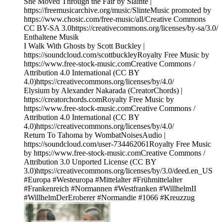
She Moved Through the Fair by Sláinte |
https://freemusicarchive.org/music/SlinteMusic promoted by
https://www.chosic.com/free-music/all/Creative Commons
CC BY-SA 3.0https://creativecommons.org/licenses/by-sa/3.0/
Enthaltene Musik
I Walk With Ghosts by Scott Buckley |
https://soundcloud.com/scottbuckleyRoyalty Free Music by
https://www.free-stock-music.comCreative Commons /
Attribution 4.0 International (CC BY
4.0)https://creativecommons.org/licenses/by/4.0/
Elysium by Alexander Nakarada (CreatorChords) |
https://creatorchords.comRoyalty Free Music by
https://www.free-stock-music.comCreative Commons /
Attribution 4.0 International (CC BY
4.0)https://creativecommons.org/licenses/by/4.0/
Return To Tahoma by WombatNoisesAudio |
https://soundcloud.com/user-734462061Royalty Free Music
by https://www.free-stock-music.comCreative Commons /
Attribution 3.0 Unported License (CC BY
3.0)https://creativecommons.org/licenses/by/3.0/deed.en_US
#Europa #Westeuropa #Mittelalter #Frühmittelalter
#Frankenreich #Normannen #Westfranken #WillhelmII
#WillhelmDerEroberer #Normandie #1066 #Kreuzzug