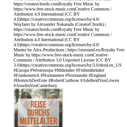
https://creatorchords.comRoyalty Free Music by
https://www.free-stock-music.comCreative Commons /
Attribution 4.0 International (CC BY
4.0)https://creativecommons.org/licenses/by/4.0/
Wayfarer by Alexander Nakarada (CreatorChords) |
https://creatorchords.comRoyalty Free Music by
https://www.free-stock-music.comCreative Commons /
Attribution 4.0 International (CC BY
4.0)https://creativecommons.org/licenses/by/4.0/
Mantra by Alex-Productions | https://onsound.eu/Royalty Free
Music by https://www.free-stock-music.comCreative
Commons / Attribution 3.0 Unported License (CC BY
3.0)https://creativecommons.org/licenses/by/3.0/deed.en_US
#Europa #Westeuropa #Mittelalter #Frühmittelalter
#Frankenreich #Normannen #Normandie #England
#HeinrichDerErste #RobertCurthose #AdelheidVonLöwen
#AnselmVonCanterbury