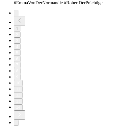
#EmmaVonDerNormandie #RobertDerPrächtige
1
2
3
4
5
6
7
8
9
10
11
12
13
14