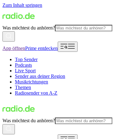
Zum Inhalt springen
Was möchtest du anhören?
App öffnen
Prime entdecken
Top Sender
Podcasts
Live Sport
Sender aus deiner Region
Musikrichtungen
Themen
Radiosender von A-Z
Was möchtest du anhören?