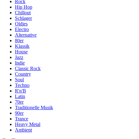
Rock
Hip Hop
Chillout
Schlager
Oldies
Electro
Alternative
80er
Klassik
House
Jazz
Indie
Classic Rock
Country
Soul
Techno
R'n'B
Latin
70er
Traditionelle Musik
90er
Trance
Heavy Metal
Ambient