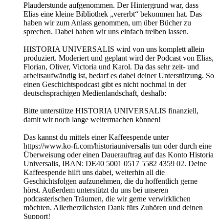
Plauderstunde aufgenommen. Der Hintergrund war, dass
Elias eine kleine Bibliothek „vererbt“ bekommen hat. Das
haben wir zum Anlass genommen, um über Bücher zu
sprechen. Dabei haben wir uns einfach treiben lassen.
HISTORIA UNIVERSALIS wird von uns komplett allein
produziert. Moderiert und geplant wird der Podcast von Elias,
Florian, Oliver, Victoria und Karol. Da das sehr zeit- und
arbeitsaufwändig ist, bedarf es dabei deiner Unterstützung. So
einen Geschichtspodcast gibt es nicht nochmal in der
deutschsprachigen Medienlandschaft, deshalb:
Bitte unterstütze HISTORIA UNIVERSALIS finanziell,
damit wir noch lange weitermachen können!
Das kannst du mittels einer Kaffeespende unter
https://www.ko-fi.com/historiauniversalis tun oder durch eine
Überweisung oder einen Dauerauftrag auf das Konto Historia
Universalis, IBAN: DE40 5001 0517 5582 4359 02. Deine
Kaffeespende hilft uns dabei, weiterhin all die
Geschichtsfolgen aufzunehmen, die du hoffentlich gerne
hörst. Außerdem unterstützt du uns bei unseren
podcasterischen Träumen, die wir gerne verwirklichen
möchten. Allerherzlichsten Dank fürs Zuhören und deinen
Support!