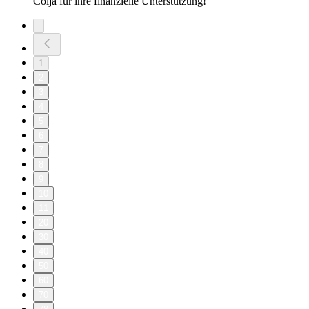
Colja für ihre finanzielle Unterstützung!
1
2
3
4
5
6
7
8
9
10
11
20
30
40
50
60
70