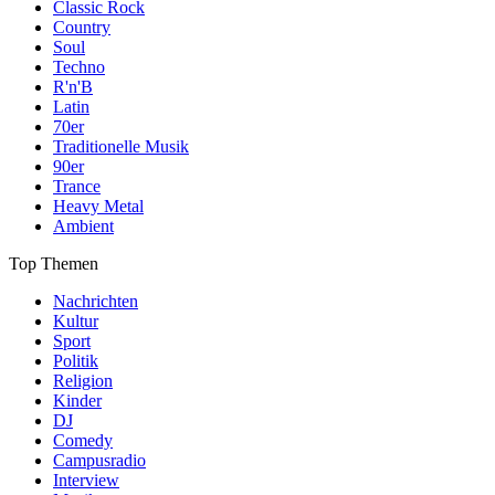
Classic Rock
Country
Soul
Techno
R'n'B
Latin
70er
Traditionelle Musik
90er
Trance
Heavy Metal
Ambient
Top Themen
Nachrichten
Kultur
Sport
Politik
Religion
Kinder
DJ
Comedy
Campusradio
Interview