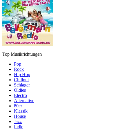
Top Musikrichtungen
Pop
Rock
Hip Hop
Chillout
Schlager
Oldies
Electro
Alternative
80er
Klassik
House
Jazz
Indie