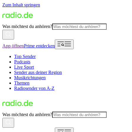
Zum Inhalt springen
Was möchtest du anhören?
App öffnen
Prime entdecken
Top Sender
Podcasts
Live Sport
Sender aus deiner Region
Musikrichtungen
Themen
Radiosender von A-Z
Was möchtest du anhören?