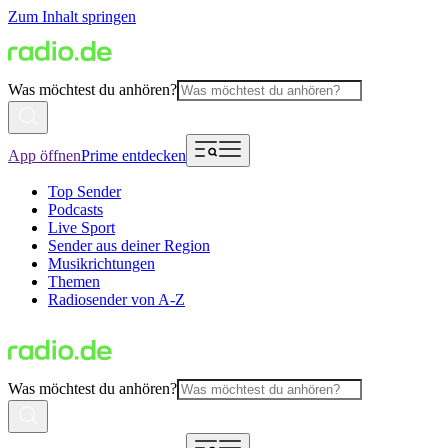
Zum Inhalt springen
Was möchtest du anhören?
App öffnen
Prime entdecken
Top Sender
Podcasts
Live Sport
Sender aus deiner Region
Musikrichtungen
Themen
Radiosender von A-Z
Was möchtest du anhören?