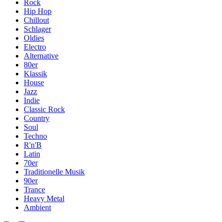
Rock
Hip Hop
Chillout
Schlager
Oldies
Electro
Alternative
80er
Klassik
House
Jazz
Indie
Classic Rock
Country
Soul
Techno
R'n'B
Latin
70er
Traditionelle Musik
90er
Trance
Heavy Metal
Ambient