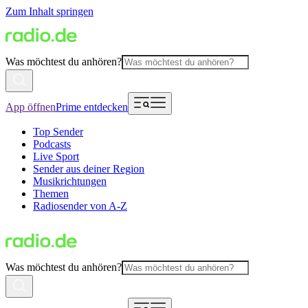
Zum Inhalt springen
Was möchtest du anhören?
App öffnen
Prime entdecken
Top Sender
Podcasts
Live Sport
Sender aus deiner Region
Musikrichtungen
Themen
Radiosender von A-Z
Was möchtest du anhören?