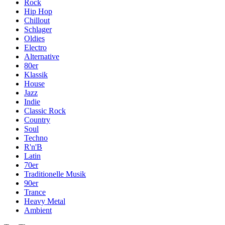
Rock
Hip Hop
Chillout
Schlager
Oldies
Electro
Alternative
80er
Klassik
House
Jazz
Indie
Classic Rock
Country
Soul
Techno
R'n'B
Latin
70er
Traditionelle Musik
90er
Trance
Heavy Metal
Ambient