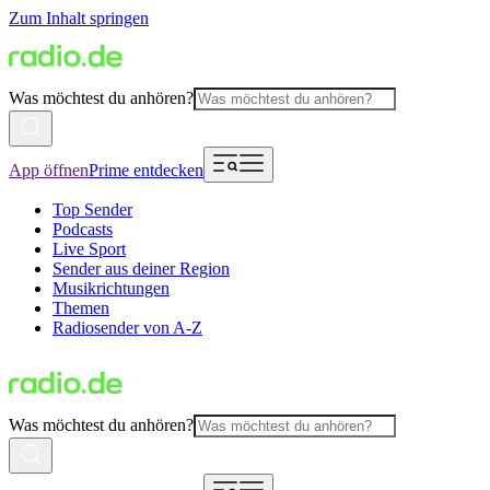
Zum Inhalt springen
Was möchtest du anhören?
App öffnen
Prime entdecken
Top Sender
Podcasts
Live Sport
Sender aus deiner Region
Musikrichtungen
Themen
Radiosender von A-Z
Was möchtest du anhören?