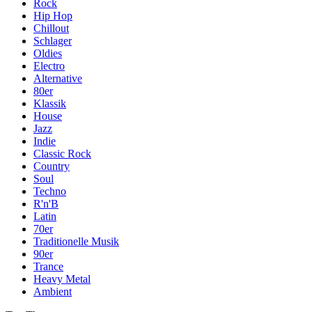
Rock
Hip Hop
Chillout
Schlager
Oldies
Electro
Alternative
80er
Klassik
House
Jazz
Indie
Classic Rock
Country
Soul
Techno
R'n'B
Latin
70er
Traditionelle Musik
90er
Trance
Heavy Metal
Ambient