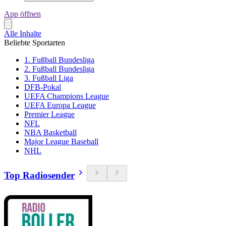
App öffnen
Alle Inhalte
Beliebte Sportarten
1. Fußball Bundesliga
2. Fußball Bundesliga
3. Fußball Liga
DFB-Pokal
UEFA Champions League
UEFA Europa League
Premier League
NFL
NBA Basketball
Major League Baseball
NHL
Top Radiosender