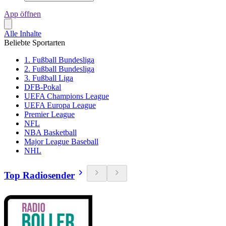
App öffnen
Alle Inhalte
Beliebte Sportarten
1. Fußball Bundesliga
2. Fußball Bundesliga
3. Fußball Liga
DFB-Pokal
UEFA Champions League
UEFA Europa League
Premier League
NFL
NBA Basketball
Major League Baseball
NHL
Top Radiosender