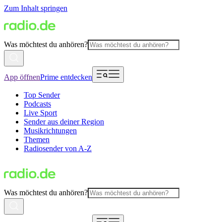
Zum Inhalt springen
Was möchtest du anhören?
App öffnen
Prime entdecken
Top Sender
Podcasts
Live Sport
Sender aus deiner Region
Musikrichtungen
Themen
Radiosender von A-Z
Was möchtest du anhören?