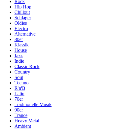
Rock
Hip Hop
Chillout
Schlager
Oldies
Electro
Alternative
80er
Klassik
House
Jazz
Indie
Classic Rock
Country
Soul
Techno
R'n'B
Latin
70er
Traditionelle Musik
90er
Trance
Heavy Metal
Ambient