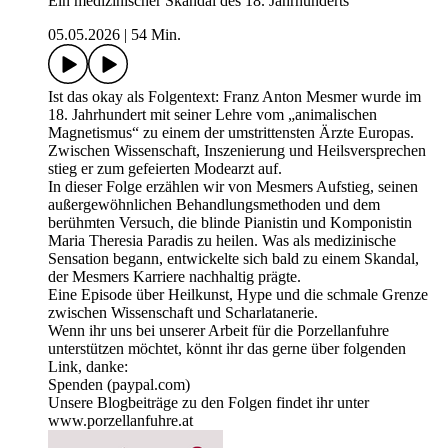
Ein medizinischer Skandal des 18. Jahrhunderts
05.05.2026
|
54 Min.
Ist das okay als Folgentext: Franz Anton Mesmer wurde im
18. Jahrhundert mit seiner Lehre vom „animalischen
Magnetismus“ zu einem der umstrittensten Ärzte Europas.
Zwischen Wissenschaft, Inszenierung und Heilsversprechen
stieg er zum gefeierten Modearzt auf.
In dieser Folge erzählen wir von Mesmers Aufstieg, seinen
außergewöhnlichen Behandlungsmethoden und dem
berühmten Versuch, die blinde Pianistin und Komponistin
Maria Theresia Paradis zu heilen. Was als medizinische
Sensation begann, entwickelte sich bald zu einem Skandal,
der Mesmers Karriere nachhaltig prägte.
Eine Episode über Heilkunst, Hype und die schmale Grenze
zwischen Wissenschaft und Scharlatanerie.
Wenn ihr uns bei unserer Arbeit für die Porzellanfuhre
unterstützen möchtet, könnt ihr das gerne über folgenden
Link, danke:
Spenden (paypal.com)
Unsere Blogbeiträge zu den Folgen findet ihr unter
www.porzellanfuhre.at