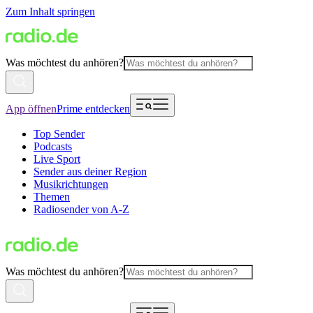
Zum Inhalt springen
Was möchtest du anhören?
App öffnen
Prime entdecken
Top Sender
Podcasts
Live Sport
Sender aus deiner Region
Musikrichtungen
Themen
Radiosender von A-Z
Was möchtest du anhören?