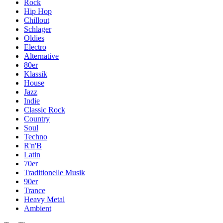
Rock
Hip Hop
Chillout
Schlager
Oldies
Electro
Alternative
80er
Klassik
House
Jazz
Indie
Classic Rock
Country
Soul
Techno
R'n'B
Latin
70er
Traditionelle Musik
90er
Trance
Heavy Metal
Ambient