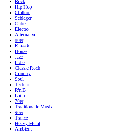
Rock
Hip Hop
Chillout
Schlager
Oldies
Electro
Alternative
80er
Klassik
House
Jazz
Indie
Classic Rock
Country
Soul
Techno
R'n'B
Latin
70er
Traditionelle Musik
90er
Trance
Heavy Metal
Ambient