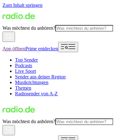
Zum Inhalt springen
Was möchtest du anhören?
App öffnen
Prime entdecken
Top Sender
Podcasts
Live Sport
Sender aus deiner Region
Musikrichtungen
Themen
Radiosender von A-Z
Was möchtest du anhören?