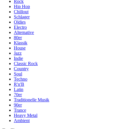
Rock
Hip Hop
Chillout
Schlager
Oldies
Electro
Alternative
80er
Klassik
House
Jazz
Indie
Classic Rock
Country
Soul
Techno
R'n'B
Latin
70er
Traditionelle Musik
90er
Trance
Heavy Metal
Ambient