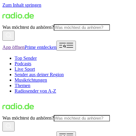
Zum Inhalt springen
Was möchtest du anhören?
App öffnen
Prime entdecken
Top Sender
Podcasts
Live Sport
Sender aus deiner Region
Musikrichtungen
Themen
Radiosender von A-Z
Was möchtest du anhören?