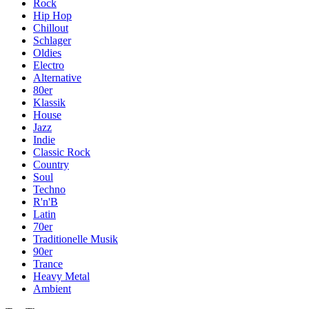
Rock
Hip Hop
Chillout
Schlager
Oldies
Electro
Alternative
80er
Klassik
House
Jazz
Indie
Classic Rock
Country
Soul
Techno
R'n'B
Latin
70er
Traditionelle Musik
90er
Trance
Heavy Metal
Ambient