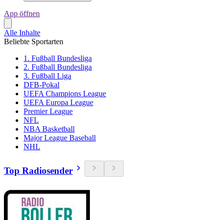
App öffnen
Alle Inhalte
Beliebte Sportarten
1. Fußball Bundesliga
2. Fußball Bundesliga
3. Fußball Liga
DFB-Pokal
UEFA Champions League
UEFA Europa League
Premier League
NFL
NBA Basketball
Major League Baseball
NHL
Top Radiosender