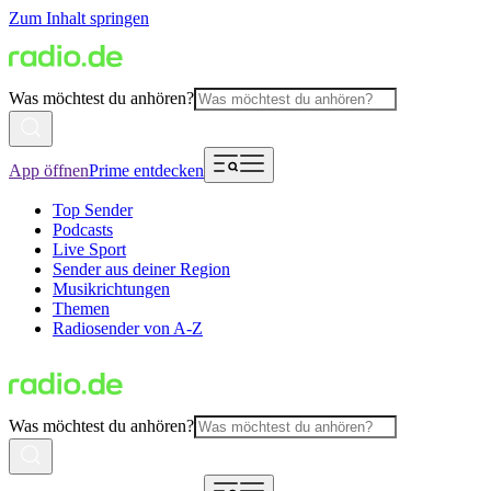
Zum Inhalt springen
Was möchtest du anhören?
App öffnen
Prime entdecken
Top Sender
Podcasts
Live Sport
Sender aus deiner Region
Musikrichtungen
Themen
Radiosender von A-Z
Was möchtest du anhören?