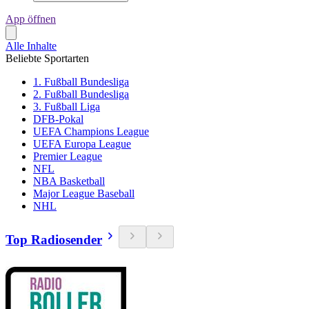
App öffnen
Alle Inhalte
Beliebte Sportarten
1. Fußball Bundesliga
2. Fußball Bundesliga
3. Fußball Liga
DFB-Pokal
UEFA Champions League
UEFA Europa League
Premier League
NFL
NBA Basketball
Major League Baseball
NHL
Top Radiosender