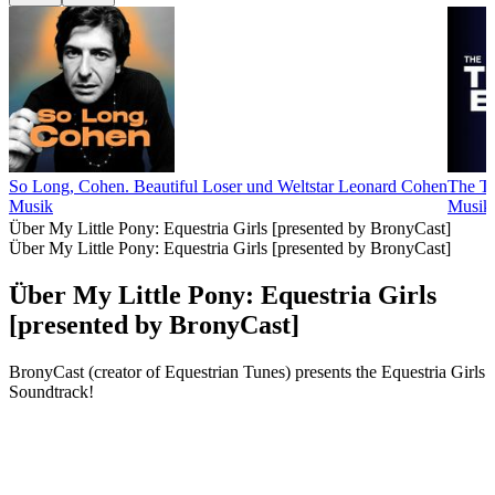
So Long, Cohen. Beautiful Loser und Weltstar Leonard Cohen
The T
Musik
Musik
Über My Little Pony: Equestria Girls [presented by BronyCast]
Über My Little Pony: Equestria Girls [presented by BronyCast]
Über My Little Pony: Equestria Girls
[presented by BronyCast]
BronyCast (creator of Equestrian Tunes) presents the Equestria Girls
Soundtrack!
Podcast-Website