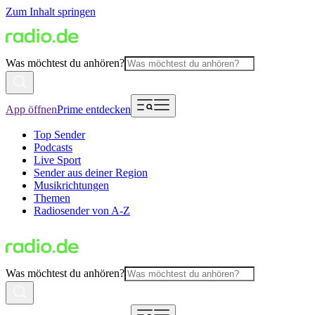
Zum Inhalt springen
Was möchtest du anhören?
App öffnen
Prime entdecken
Top Sender
Podcasts
Live Sport
Sender aus deiner Region
Musikrichtungen
Themen
Radiosender von A-Z
Was möchtest du anhören?