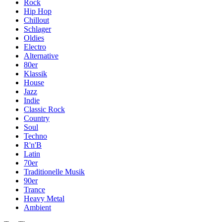
Rock
Hip Hop
Chillout
Schlager
Oldies
Electro
Alternative
80er
Klassik
House
Jazz
Indie
Classic Rock
Country
Soul
Techno
R'n'B
Latin
70er
Traditionelle Musik
90er
Trance
Heavy Metal
Ambient