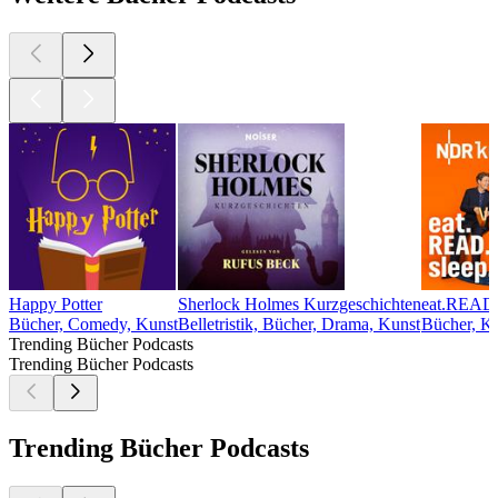
Happy Potter
Sherlock Holmes Kurzgeschichten
eat.READ.s
Bücher, Comedy, Kunst
Belletristik, Bücher, Drama, Kunst
Bücher, K
Trending Bücher Podcasts
Trending Bücher Podcasts
Trending Bücher Podcasts