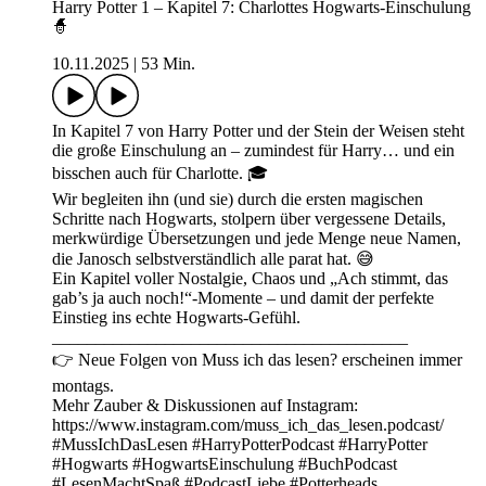
Harry Potter 1 – Kapitel 7: Charlottes Hogwarts-Einschulung
🧙
10.11.2025
|
53 Min.
In Kapitel 7 von Harry Potter und der Stein der Weisen steht
die große Einschulung an – zumindest für Harry… und ein
bisschen auch für Charlotte. 🎓
Wir begleiten ihn (und sie) durch die ersten magischen
Schritte nach Hogwarts, stolpern über vergessene Details,
merkwürdige Übersetzungen und jede Menge neue Namen,
die Janosch selbstverständlich alle parat hat. 😅
Ein Kapitel voller Nostalgie, Chaos und „Ach stimmt, das
gab’s ja auch noch!“-Momente – und damit der perfekte
Einstieg ins echte Hogwarts-Gefühl.
_________________________________________
👉 Neue Folgen von Muss ich das lesen? erscheinen immer
montags.
Mehr Zauber & Diskussionen auf Instagram:
https://www.instagram.com/muss_ich_das_lesen.podcast/
#MussIchDasLesen #HarryPotterPodcast #HarryPotter
#Hogwarts #HogwartsEinschulung #BuchPodcast
#LesenMachtSpaß #PodcastLiebe #Potterheads