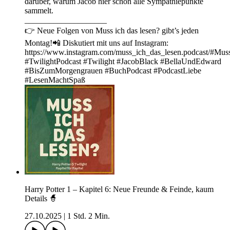
darüber, warum Jacob hier schon alle Sympathiepunkte
sammelt.
____________________
👉 Neue Folgen von Muss ich das lesen? gibt’s jeden
Montag!📲 Diskutiert mit uns auf Instagram:
https://www.instagram.com/muss_ich_das_lesen.podcast/#Mu
#TwilightPodcast #Twilight #JacobBlack #BellaUndEdward
#BisZumMorgengrauen #BuchPodcast #PodcastLiebe
#LesenMachtSpaß
Harry Potter 1 – Kapitel 6: Neue Freunde & Feinde, kaum
Details 🧙
27.10.2025
|
1 Std. 2 Min.