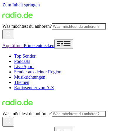
Zum Inhalt springen
Was möchtest du anhören?
App öffnen
Prime entdecken
Top Sender
Podcasts
Live Sport
Sender aus deiner Region
Musikrichtungen
Themen
Radiosender von A-Z
Was möchtest du anhören?