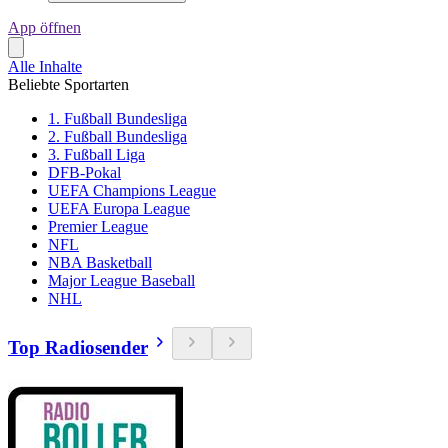
App öffnen
Alle Inhalte
Beliebte Sportarten
1. Fußball Bundesliga
2. Fußball Bundesliga
3. Fußball Liga
DFB-Pokal
UEFA Champions League
UEFA Europa League
Premier League
NFL
NBA Basketball
Major League Baseball
NHL
Top Radiosender