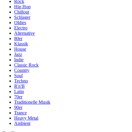
Rock
Hip Hop
Chillout
Schlager
Oldies
Electro
Alternative
80er
Klassik
House
Jazz
Indie
Classic Rock
Country
Soul
Techno
R'n'B
Latin
70er
Traditionelle Musik
90er
Trance
Heavy Metal
Ambient