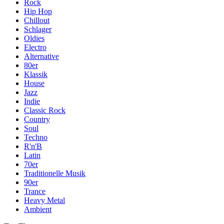
Rock
Hip Hop
Chillout
Schlager
Oldies
Electro
Alternative
80er
Klassik
House
Jazz
Indie
Classic Rock
Country
Soul
Techno
R'n'B
Latin
70er
Traditionelle Musik
90er
Trance
Heavy Metal
Ambient