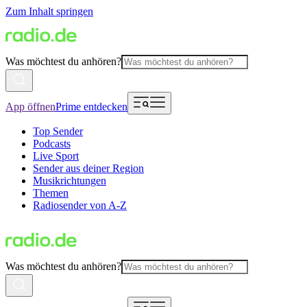
Zum Inhalt springen
Was möchtest du anhören?
App öffnen
Prime entdecken
Top Sender
Podcasts
Live Sport
Sender aus deiner Region
Musikrichtungen
Themen
Radiosender von A-Z
Was möchtest du anhören?