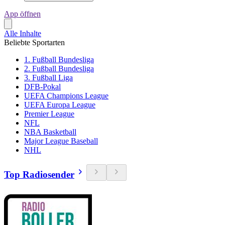
App öffnen
Alle Inhalte
Beliebte Sportarten
1. Fußball Bundesliga
2. Fußball Bundesliga
3. Fußball Liga
DFB-Pokal
UEFA Champions League
UEFA Europa League
Premier League
NFL
NBA Basketball
Major League Baseball
NHL
Top Radiosender