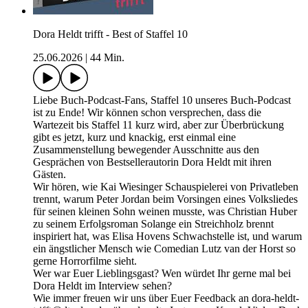
Dora Heldt trifft - Best of Staffel 10
25.06.2026
|
44 Min.
Liebe Buch-Podcast-Fans, Staffel 10 unseres Buch-Podcast
ist zu Ende! Wir können schon versprechen, dass die
Wartezeit bis Staffel 11 kurz wird, aber zur Überbrückung
gibt es jetzt, kurz und knackig, erst einmal eine
Zusammenstellung bewegender Ausschnitte aus den
Gesprächen von Bestsellerautorin Dora Heldt mit ihren
Gästen.
Wir hören, wie Kai Wiesinger Schauspielerei von Privatleben
trennt, warum Peter Jordan beim Vorsingen eines Volksliedes
für seinen kleinen Sohn weinen musste, was Christian Huber
zu seinem Erfolgsroman Solange ein Streichholz brennt
inspiriert hat, was Elisa Hovens Schwachstelle ist, und warum
ein ängstlicher Mensch wie Comedian Lutz van der Horst so
gerne Horrorfilme sieht.
Wer war Euer Lieblingsgast? Wen würdet Ihr gerne mal bei
Dora Heldt im Interview sehen?
Wie immer freuen wir uns über Euer Feedback an dora-heldt-