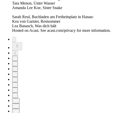
Tara Menon, Unter Wasser
Amanda Lee Koe, Sister Snake
Sarah Reul, Buchladen am Freiheitsplatz in Hanau:
Kea von Garnier, Restsommer
Lea Banasch, Was dich hält
Hosted on Acast. See acast.com/privacy for more information.
1
2
3
4
5
6
7
8
9
10
11
19