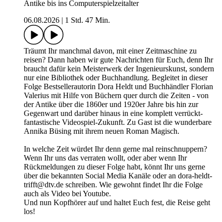
Antike bis ins Computerspielzeitalter
06.08.2026
|
1 Std. 47 Min.
Träumt Ihr manchmal davon, mit einer Zeitmaschine zu
reisen? Dann haben wir gute Nachrichten für Euch, denn Ihr
braucht dafür kein Meisterwerk der Ingenieurskunst, sondern
nur eine Bibliothek oder Buchhandlung. Begleitet in dieser
Folge Bestsellerautorin Dora Heldt und Buchhändler Florian
Valerius mit Hilfe von Büchern quer durch die Zeiten - von
der Antike über die 1860er und 1920er Jahre bis hin zur
Gegenwart und darüber hinaus in eine komplett verrückt-
fantastische Videospiel-Zukunft. Zu Gast ist die wunderbare
Annika Büsing mit ihrem neuen Roman Magisch.
In welche Zeit würdet Ihr denn gerne mal reinschnuppern?
Wenn Ihr uns das verraten wollt, oder aber wenn Ihr
Rückmeldungen zu dieser Folge habt, könnt Ihr uns gerne
über die bekannten Social Media Kanäle oder an dora-heldt-
trifft@dtv.de schreiben. Wie gewohnt findet Ihr die Folge
auch als Video bei Youtube.
Und nun Kopfhörer auf und haltet Euch fest, die Reise geht
los!