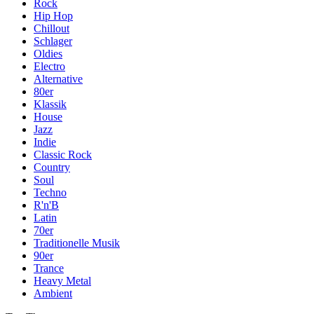
Rock
Hip Hop
Chillout
Schlager
Oldies
Electro
Alternative
80er
Klassik
House
Jazz
Indie
Classic Rock
Country
Soul
Techno
R'n'B
Latin
70er
Traditionelle Musik
90er
Trance
Heavy Metal
Ambient