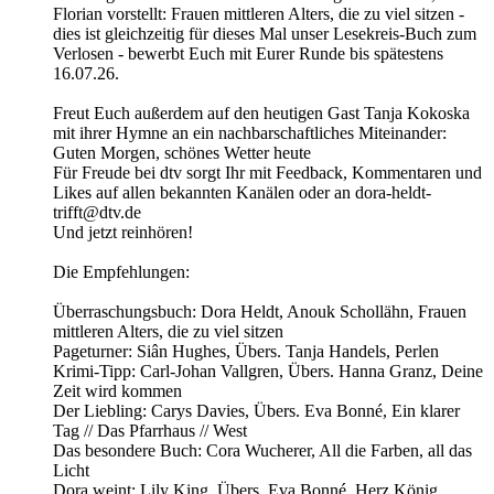
Florian vorstellt: Frauen mittleren Alters, die zu viel sitzen -
dies ist gleichzeitig für dieses Mal unser Lesekreis-Buch zum
Verlosen - bewerbt Euch mit Eurer Runde bis spätestens
16.07.26.
Freut Euch außerdem auf den heutigen Gast Tanja Kokoska
mit ihrer Hymne an ein nachbarschaftliches Miteinander:
Guten Morgen, schönes Wetter heute
Für Freude bei dtv sorgt Ihr mit Feedback, Kommentaren und
Likes auf allen bekannten Kanälen oder an dora-heldt-
trifft@dtv.de
Und jetzt reinhören!
Die Empfehlungen:
Überraschungsbuch: Dora Heldt, Anouk Schollähn, Frauen
mittleren Alters, die zu viel sitzen
Pageturner: Siân Hughes, Übers. Tanja Handels, Perlen
Krimi-Tipp: Carl-Johan Vallgren, Übers. Hanna Granz, Deine
Zeit wird kommen
Der Liebling: Carys Davies, Übers. Eva Bonné, Ein klarer
Tag // Das Pfarrhaus // West
Das besondere Buch: Cora Wucherer, All die Farben, all das
Licht
Dora weint: Lily King, Übers. Eva Bonné, Herz König