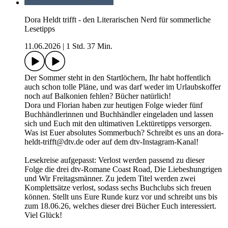
Dora Heldt trifft - den Literarischen Nerd für sommerliche
Lesetipps
11.06.2026
|
1 Std. 37 Min.
Der Sommer steht in den Startlöchern, Ihr habt hoffentlich
auch schon tolle Pläne, und was darf weder im Urlaubskoffer
noch auf Balkonien fehlen? Bücher natürlich!
Dora und Florian haben zur heutigen Folge wieder fünf
Buchhändlerinnen und Buchhändler eingeladen und lassen
sich und Euch mit den ultimativen Lektüretipps versorgen.
Was ist Euer absolutes Sommerbuch? Schreibt es uns an dora-
heldt-trifft@dtv.de oder auf dem dtv-Instagram-Kanal!
Lesekreise aufgepasst: Verlost werden passend zu dieser
Folge die drei dtv-Romane Coast Road, Die Liebeshungrigen
und Wir Freitagsmänner. Zu jedem Titel werden zwei
Komplettsätze verlost, sodass sechs Buchclubs sich freuen
können. Stellt uns Eure Runde kurz vor und schreibt uns bis
zum 18.06.26, welches dieser drei Bücher Euch interessiert.
Viel Glück!