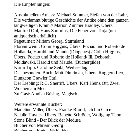
Die Empfehlungen:
Aus aktuellem Anlass: Michael Sommer, Stefan von der Lahr,
Die verdammt blutige Geschichte der Antike ohne den ganzen
langweiligen Kram // Marion Zimmer Bradley, Übers.
Manfred Ohl, Hans Sartorius, Die Feuer von Troja (nur
antiquarisch erhältlich)
Pageturner: Miriam Georg, Sturmland
Florian weint: Colin Higgins, Übers. Pociao und Roberto de
Hollanda, Harold und Maude (Diogenes) / Colin Higgins,
Übers. Pociao und Roberto de Holland/ Ill. Deborah
Moldawski, Harold und Maude, (Büchergilde)
Krimi-Tipp: Caroline Seibt, Weil sie lügt
Das besondere Buch: Matt Dinniman, Übers. Ruggero Leo,
Dungeon Crawler Carl
Der Liebling: R.C. Sherriff, Übers. Karl-Heinz Ott, Zwei
Wochen am Meer
Zu Gast: Annika Büsing, Magisch
Weitere erwähnte Bücher:
Madeline Miller, Übers. Frauke Brodd, Ich bin Circe
Natalie Haynes, Übers. Babette Schröder, Wolfgang Thon,
Stone Blind - Der Blick der Medusa
Bücher von Miriam Georg
Bücher von Freida McFadden