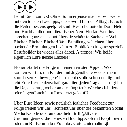
Lehnt Euch zurück! Ohne Sommerpause machen wir weiter
mit den tollsten Lesetipps, die sowohl für den Alltag als auch
die Ferien bestens geeignet sind. Bestsellerautorin Dora Heldt
und Buchhändler und literarischer Nerd Florian Valerius
sprechen ganz entspannt über die schönste Sache der Welt:
Bücher, Bücher, Bücher! Von Familiengeschichten über
packende Ermittlungen bis hin zu Einblicken in ganz spezielle
Berufsbilder ist wieder alles dabei. A propos: Wie heißt
eigentlich Eure liebste Eisdiele?
Florian startet die Folge mit einem ernsten Appell: Was
können wir tun, um Kinder und Jugendliche wieder mehr
zum Lesen zu bewegen? Ihr macht es alle schon richtig und
lebt Eure Leseleidenschaft garantiert jeden Tag aus. Tragt Ihr
die Begeisterung weiter an die Jüngsten? Welches Kinder-
oder Jugendbuch habt Ihr zuletzt gekauft?
Über Eure Ideen sowie natürlich jegliches Feedback zur
Folge freuen wir uns - schreibt uns über die bekannten Social
Media Kanäle oder an dora-heldt-trifft@dtv.de
Und nun genießt die neuesten Buchtipps, ob mit Kopfhörern
oder am Bildschirm bei Youtube. Gute Unterhaltung!