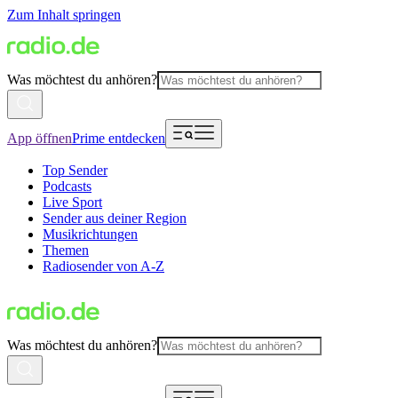
Zum Inhalt springen
Was möchtest du anhören?
App öffnen
Prime entdecken
Top Sender
Podcasts
Live Sport
Sender aus deiner Region
Musikrichtungen
Themen
Radiosender von A-Z
Was möchtest du anhören?