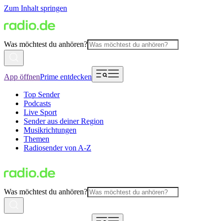
Zum Inhalt springen
Was möchtest du anhören?
App öffnen
Prime entdecken
Top Sender
Podcasts
Live Sport
Sender aus deiner Region
Musikrichtungen
Themen
Radiosender von A-Z
Was möchtest du anhören?