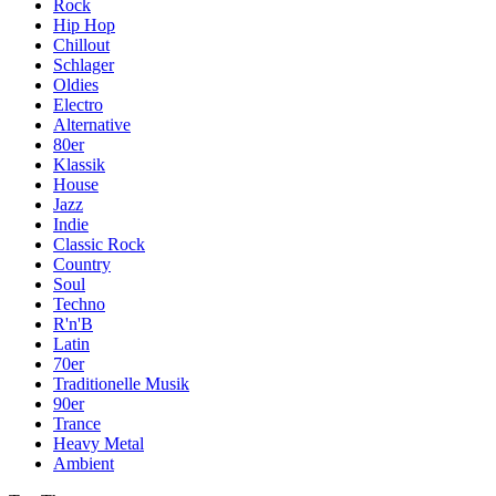
Rock
Hip Hop
Chillout
Schlager
Oldies
Electro
Alternative
80er
Klassik
House
Jazz
Indie
Classic Rock
Country
Soul
Techno
R'n'B
Latin
70er
Traditionelle Musik
90er
Trance
Heavy Metal
Ambient