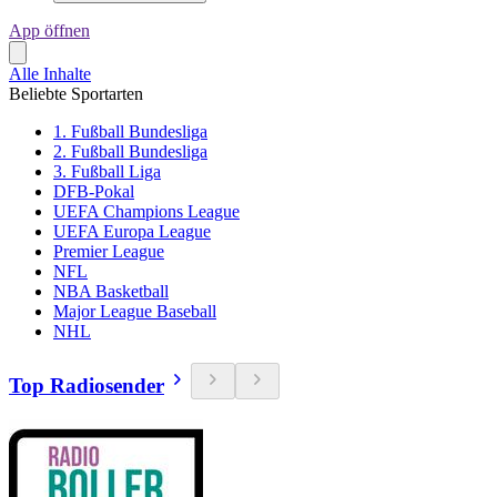
App öffnen
Alle Inhalte
Beliebte Sportarten
1. Fußball Bundesliga
2. Fußball Bundesliga
3. Fußball Liga
DFB-Pokal
UEFA Champions League
UEFA Europa League
Premier League
NFL
NBA Basketball
Major League Baseball
NHL
Top Radiosender