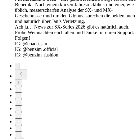
Benedikt. Nach einem kurzen Jahresrückblick und einer, wie
üblich, messerscharfen Analyse der SX- und MX-
Geschehnisse rund um den Globus, sprechen die beiden auch
und natürlich über Jan’s Verletzung.
Ach ja… News zur SX-Series 2026 gibt es natürlich auch.
Frohe Weihnachten euch allen und Danke für euren Support.
Folgen!
IG: @‌coach_jan
IG: @‌benzim .official
IG: @‌benzim_fashion
1
2
3
4
5
6
7
8
9