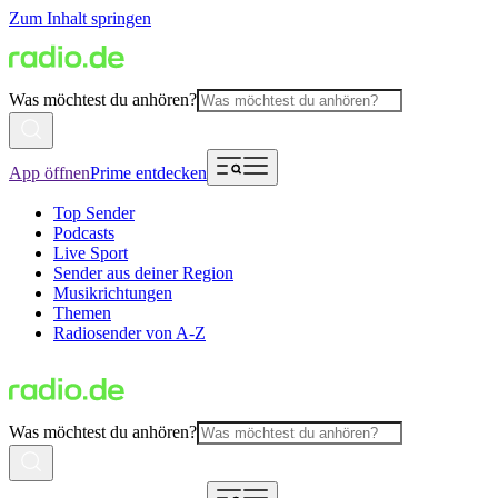
Zum Inhalt springen
Was möchtest du anhören?
App öffnen
Prime entdecken
Top Sender
Podcasts
Live Sport
Sender aus deiner Region
Musikrichtungen
Themen
Radiosender von A-Z
Was möchtest du anhören?