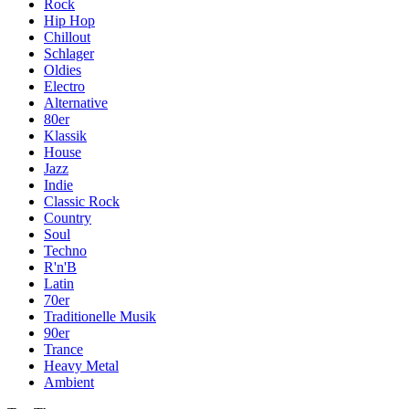
Rock
Hip Hop
Chillout
Schlager
Oldies
Electro
Alternative
80er
Klassik
House
Jazz
Indie
Classic Rock
Country
Soul
Techno
R'n'B
Latin
70er
Traditionelle Musik
90er
Trance
Heavy Metal
Ambient