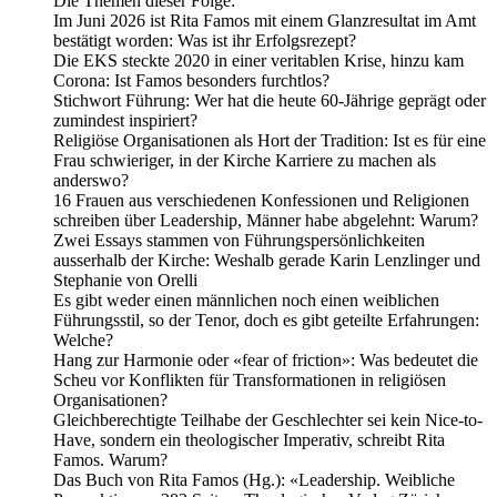
Die Themen dieser Folge:
Im Juni 2026 ist Rita Famos mit einem Glanzresultat im Amt
bestätigt worden: Was ist ihr Erfolgsrezept?
Die EKS steckte 2020 in einer veritablen Krise, hinzu kam
Corona: Ist Famos besonders furchtlos?
Stichwort Führung: Wer hat die heute 60-Jährige geprägt oder
zumindest inspiriert?
Religiöse Organisationen als Hort der Tradition: Ist es für eine
Frau schwieriger, in der Kirche Karriere zu machen als
anderswo?
16 Frauen aus verschiedenen Konfessionen und Religionen
schreiben über Leadership, Männer habe abgelehnt: Warum?
Zwei Essays stammen von Führungspersönlichkeiten
ausserhalb der Kirche: Weshalb gerade Karin Lenzlinger und
Stephanie von Orelli
Es gibt weder einen männlichen noch einen weiblichen
Führungsstil, so der Tenor, doch es gibt geteilte Erfahrungen:
Welche?
Hang zur Harmonie oder «fear of friction»: Was bedeutet die
Scheu vor Konflikten für Transformationen in religiösen
Organisationen?
Gleichberechtigte Teilhabe der Geschlechter sei kein Nice-to-
Have, sondern ein theologischer Imperativ, schreibt Rita
Famos. Warum?
Das Buch von Rita Famos (Hg.): «Leadership. Weibliche