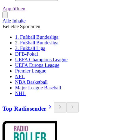
App öffnen
Alle Inhalte
Beliebte Sportarten
1. Fußball Bundesliga
2. Fußball Bundesliga
3. Fußball Liga
DFB-Pokal
UEFA Champions League
UEFA Europa League
Premier League
NFL
NBA Basketball
Major League Baseball
NHL
Top Radiosender