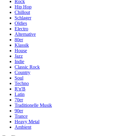
Rock
Hip Hop
Chillout
Schlager
Oldies
Electro
Alternative
80er
Klassik
House
Jazz
Indie
Classic Rock
Country
Soul
Techno
R'n'B
Latin
70er
Traditionelle Musik
90er
Trance
Heavy Metal
Ambient