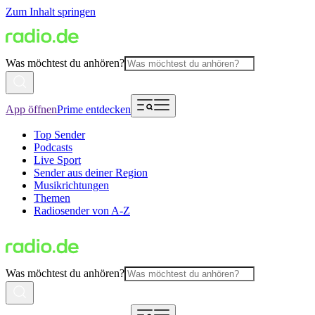
Zum Inhalt springen
Was möchtest du anhören?
App öffnen
Prime entdecken
Top Sender
Podcasts
Live Sport
Sender aus deiner Region
Musikrichtungen
Themen
Radiosender von A-Z
Was möchtest du anhören?