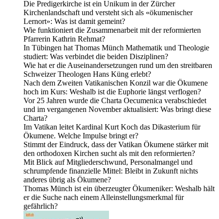
Die Predigerkirche ist ein Unikum in der Zürcher
Kirchenlandschaft und versteht sich als «ökumenischer
Lernort»: Was ist damit gemeint?
Wie funktioniert die Zusammenarbeit mit der reformierten
Pfarrerin Kathrin Rehmat?
In Tübingen hat Thomas Münch Mathematik und Theologie
studiert: Was verbindet die beiden Disziplinen?
Wie hat er die Auseinandersetzungen rund um den streitbaren
Schweizer Theologen Hans Küng erlebt?
Nach dem Zweiten Vatikanischen Konzil war die Ökumene
hoch im Kurs: Weshalb ist die Euphorie längst verflogen?
Vor 25 Jahren wurde die Charta Oecumenica verabschiedet
und im vergangenen November aktualisiert: Was bringt diese
Charta?
Im Vatikan leitet Kardinal Kurt Koch das Dikasterium für
Ökumene. Welche Impulse bringt er?
Stimmt der Eindruck, dass der Vatikan Ökumene stärker mit
den orthodoxen Kirchen sucht als mit den reformierten?
Mit Blick auf Mitgliederschwund, Personalmangel und
schrumpfende finanzielle Mittel: Bleibt in Zukunft nichts
anderes übrig als Ökumene?
Thomas Münch ist ein überzeugter Ökumeniker: Weshalb hält
er die Suche nach einem Alleinstellungsmerkmal für
gefährlich?