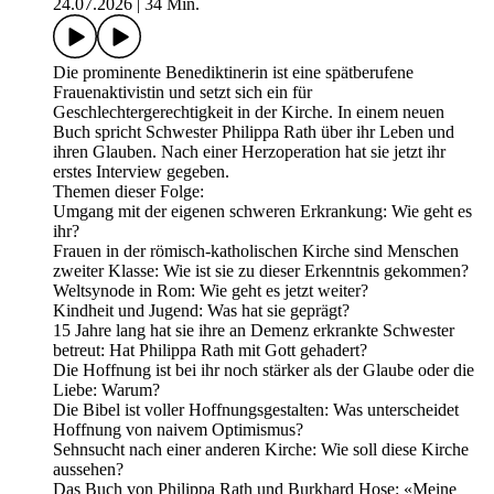
24.07.2026
|
34 Min.
Die prominente Benediktinerin ist eine spätberufene
Frauenaktivistin und setzt sich ein für
Geschlechtergerechtigkeit in der Kirche. In einem neuen
Buch spricht Schwester Philippa Rath über ihr Leben und
ihren Glauben. Nach einer Herzoperation hat sie jetzt ihr
erstes Interview gegeben.
Themen dieser Folge:
Umgang mit der eigenen schweren Erkrankung: Wie geht es
ihr?
Frauen in der römisch-katholischen Kirche sind Menschen
zweiter Klasse: Wie ist sie zu dieser Erkenntnis gekommen?
Weltsynode in Rom: Wie geht es jetzt weiter?
Kindheit und Jugend: Was hat sie geprägt?
15 Jahre lang hat sie ihre an Demenz erkrankte Schwester
betreut: Hat Philippa Rath mit Gott gehadert?
Die Hoffnung ist bei ihr noch stärker als der Glaube oder die
Liebe: Warum?
Die Bibel ist voller Hoffnungsgestalten: Was unterscheidet
Hoffnung von naivem Optimismus?
Sehnsucht nach einer anderen Kirche: Wie soll diese Kirche
aussehen?
Das Buch von Philippa Rath und Burkhard Hose: «Meine