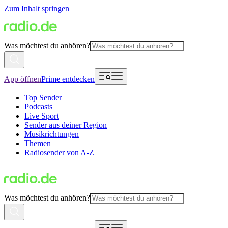
Zum Inhalt springen
Was möchtest du anhören?
App öffnen
Prime entdecken
Top Sender
Podcasts
Live Sport
Sender aus deiner Region
Musikrichtungen
Themen
Radiosender von A-Z
Was möchtest du anhören?