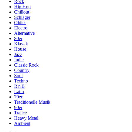
Rock
Hip Hop
Chillout
Schlager
Oldies
Electro
Alternative
80er
Klassik
House
Jazz
Indie
Classic Rock
Country
Soul
Techno
R'n'B
Latin
70er
Traditionelle Musik
90er
Trance
Heavy Metal
Ambient