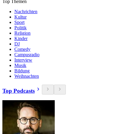
Top Themen
Nachrichten
Kultur
Sport
Politik
Religion
Kinder
DJ
Comedy
Campusradio
Interview
Musik
Bildung
Weihnachten
Top Podcasts