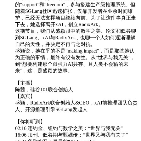
的“support”和“freedom”，参与搭建生产级推理系统。但
随着SGLang社区迅速扩张，仅靠开发者在业余时间维
护，已经无法支撑项目继续向前。为了让这件事真正走
下去，她选择离开xAI，创立RadixArk。
这期节目，我们从盛颖眼中的数学之美、论文和低谷聊
到SGLang、xAI与RadixArk，也聊一个人如何逐渐理解
自己的天性，并决定不再与之对抗。
盛颖说，她在乎的不是“making impact”，而是那些她认
为正确的事情，最终有没有发生。从“世界与我无关”，
到“想要构建那个跟强力AI共存、且人类不会输的未
来”，这，是盛颖的故事。
【主播】
陈茜，硅谷101联合创始人
【嘉宾】
盛颖，RadixArk联合创始人&CEO，xAI前推理团队负责
人、开源推理引擎SGLang发起人
【你将听到】
02:16 违约金、纽约与数学之美：“世界与我无关”
16:06 顶刊、低谷期与甄嬛传：“世界又与我有关了”