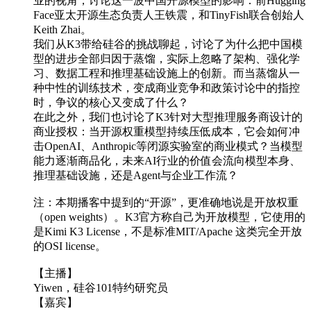
业的视角，讨论这一波中国开源模型的影响：前Hugging
Face亚太开源生态负责人王铁震，和TinyFish联合创始人
Keith Zhai。
我们从K3带给硅谷的挑战聊起，讨论了为什么把中国模
型的进步全部归因于蒸馏，实际上忽略了架构、强化学
习、数据工程和推理基础设施上的创新。而当蒸馏从一
种中性的训练技术，变成商业竞争和政策讨论中的指控
时，争议的核心又变成了什么？
在此之外，我们也讨论了K3针对大型推理服务商设计的
商业授权：当开源权重模型持续压低成本，它会如何冲
击OpenAI、Anthropic等闭源实验室的商业模式？当模型
能力逐渐商品化，未来AI行业的价值会流向模型本身、
推理基础设施，还是Agent与企业工作流？
注：本期播客中提到的“开源”，更准确地说是开放权重
（open weights）。K3官方称自己为开放模型，它使用的
是Kimi K3 License，不是标准MIT/Apache 这类完全开放
的OSI license。
【主播】
Yiwen，硅谷101特约研究员
【嘉宾】