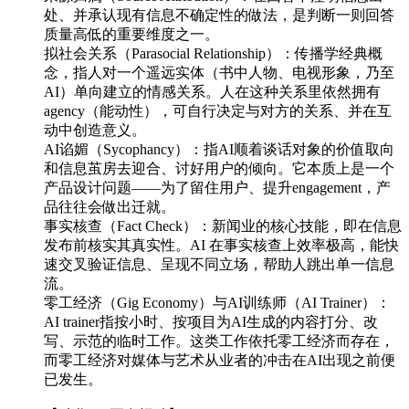
处、并承认现有信息不确定性的做法，是判断一则回答
质量高低的重要维度之一。
拟社会关系（Parasocial Relationship）：传播学经典概
念，指人对一个遥远实体（书中人物、电视形象，乃至
AI）单向建立的情感关系。人在这种关系里依然拥有
agency（能动性），可自行决定与对方的关系、并在互
动中创造意义。
AI谄媚（Sycophancy）：指AI顺着谈话对象的价值取向
和信息茧房去迎合、讨好用户的倾向。它本质上是一个
产品设计问题——为了留住用户、提升engagement，产
品往往会做出迁就。
事实核查（Fact Check）：新闻业的核心技能，即在信息
发布前核实其真实性。AI 在事实核查上效率极高，能快
速交叉验证信息、呈现不同立场，帮助人跳出单一信息
流。
零工经济（Gig Economy）与AI训练师（AI Trainer）：
AI trainer指按小时、按项目为AI生成的内容打分、改
写、示范的临时工作。这类工作依托零工经济而存在，
而零工经济对媒体与艺术从业者的冲击在AI出现之前便
已发生。