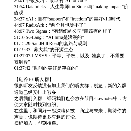
26:01 谷歌实习：最早的“AI for code”
31:54 Databricks：人生导师Ion Stoica与“making impact”价
值观
34:37 xAI：拥有“support”和“freedom”的美好v1.0时代
44:07 RadixArk：“两个月也等不了”
48:07 Two Sigma：“有组织的公司”应该有的样子
51:10 SGLang：“AI Infra是浪漫的”
01:15:29 SandHill Road的套路与规则
01:19:33 “养大我”的开源生态
01:27:03 LMSYS：平等、平权，以及“她赢了，不需要
被解释”
01:37:42 “世间的美好是存在的”
【硅谷101听友群】
很多听友反馈没有加上我们的听友群，别急，新的入群
通道已经安排上啦�
之后我们入群二维码我们也会放在节目shownotes中，方
便大家随时找到组织。
在这里，和同好一起深聊科技、商业与未来，期待你的
声音，也期待更多有趣的讨论。
扫码加入，即刻相遇。