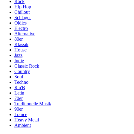
Rock
Hip Hop
Chillout
Schlager
Oldies
Electro
Alternative
80er
Klassik
House
Jazz
Indie
Classic Rock
Country
Soul
Techno
R'n'B
Latin
70er
Traditionelle Musik
90er
Trance
Heavy Metal
Ambient