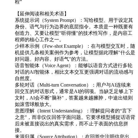
程”
【延伸阅读和相关术语】
系统提示词（System Prompt）：写给模型、用于设定其
身份、语气与行为边界的底层指令。本质是一种既要有
创造力、又要让模型"听得懂"的技术性写作，是内容工
程师的核心工作之一。
少样本示例（Few-shot Example）：在与模型交互时，随
机提供几条相关案例作为参考，让模型据此理解"什么是
好问题、好内容、好语气"的方法。
语音智能体（Voice Agent）：能够以语音方式进行多轮
对话的AI智能体，相比文本交互更强调对话的流动感与
自然度。
多轮对话（Multi-turn Conversation）：用户与AI连续来
回交互的对话形式，通常是AI的弱项。当缺乏足够上下
文时，AI会不断"脑补"，答案越来越臃肿，中途出错则
如滚雪球般放大。
意图理解（Intent Understanding）：理解提问者的“言下
之意”，而非仅仅回答字面问题。它要求模型捕捉话语背
后未被直接说出的真实需求，而不止于表面的信息拼
接。
来源归属（Source Attribution）：在回答中注明信息出