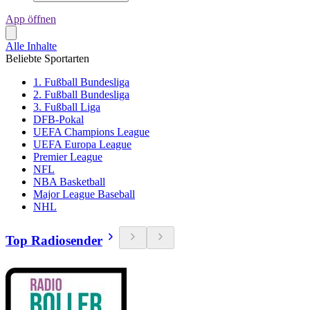
App öffnen
Alle Inhalte
Beliebte Sportarten
1. Fußball Bundesliga
2. Fußball Bundesliga
3. Fußball Liga
DFB-Pokal
UEFA Champions League
UEFA Europa League
Premier League
NFL
NBA Basketball
Major League Baseball
NHL
Top Radiosender