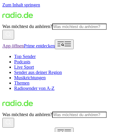
Zum Inhalt springen
Was möchtest du anhören?
App öffnen
Prime entdecken
Top Sender
Podcasts
Live Sport
Sender aus deiner Region
Musikrichtungen
Themen
Radiosender von A-Z
Was möchtest du anhören?