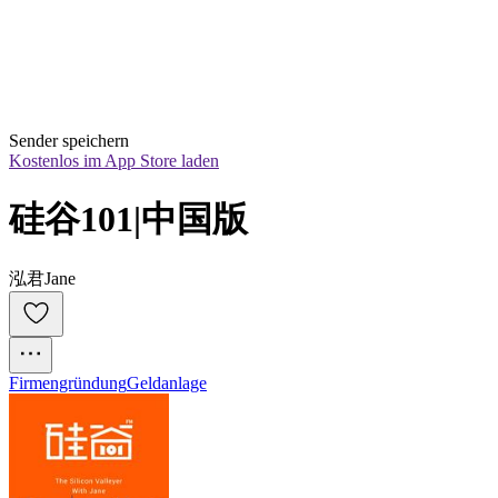
Sender speichern
Kostenlos im App Store laden
硅谷101|中国版
泓君Jane
Firmengründung
Geldanlage