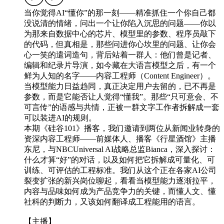
当你觉得AI“懂你”的那一刻——精准抓住一个你自己都
没说清的情绪，问出一个让你陷入沉思的问题——你以
为那来自数据中心的芯片、模型里的参数、程序员敲下
的代码，但真相是，那些问进你心坎里的问题、让你会
心一笑的遣词造句，背后站着一群人：他们曾是记者、
编辑和纪录片导演，如今藏在大语言模型之后，有一个
鲜为人知的名字——内容工程师（Content Engineer）。
当模型能力日益趋同，真正决定用户去留的，已不再是
参数，而是它能否让人觉得“懂我”。那些“只可意会、不
可言传”的语感与共情，正被一群文字工作者拆解成一套
可以装进AI的规则。
本期《硅谷101》播客，我们邀请到两位从新闻业转身的
资深内容工程师——前媒体人、播客《行星酒馆》主播
东尼，与NBCUniversal AI战略总监Bianca，深入探讨：
什么才算“好”的对话，以及如何把它拆解成可量化、可
训练、可评估的工程标准。我们从这个正在各家AI公司
裂变扩张的新兴岗位聊起，看看当模型能力逐渐拉平，
内容与品味如何成为产品竞争力的关键，而懂人文、懂
社科的判断力，又该如何翻译成工程能用的语言。
【主播】