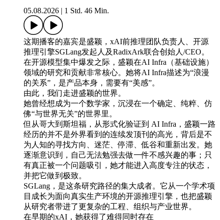
05.08.2026
|
1 Std. 46 Min.
这期播客的嘉宾是盛颖，xAI前推理团队负责人、开源
推理引擎SGLang发起人及RadixArk联合创始人/CEO。
在开源模型集中爆发之际，盛颖在AI Infra（基础设施）
领域的研究和贡献非常核心。她将AI Infra描述为“浪漫
的关系”，是产品本身，需要有“美感”。
由此，我们走进盛颖的世界。
她曾经想成为一个数学家，沉浸在一个确定、纯粹、仿
佛“与世界无关”的世界里。
但从哥大到斯坦福，从形式化验证到 AI Infra，盛颖一路
经历的并不是外界看到的连续发顶刊的高光，背后是不
为人知的寻找方向、迷茫、停滞、低谷和重新出发。她
逐渐意识到，自己无法勉强去做一件不感兴趣的事；只
有真正被一个问题吸引，她才能进入高度专注的状态，
并把它做到极致。
SGLang，是这条研究路径的集大成者。它从一个学术项
目成长为面向真实生产环境的开源推理引擎，也把盛颖
从研究者带进了更复杂的工程、组织与产业世界。
在早期的xAI，她获得了难得同时存在