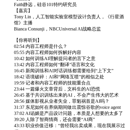
Faith静远，硅谷101特约研究员
【嘉宾】
Tony Lin，人工智能实验室模型设计负责人，《行星酒
馆》主播
Bianca Consunji，NBCUniversal AI战略总监
【你将听到】
02:54 内容工程师是什么？
05:55 内容工程师如何拆解好内容
10:42 如何训练AI理解提问者的言下之意
13:42 内容工程师如何“翻译”语言和文化
16:45 新闻训练和AI对话训练都需要给到“上下文”
18:42 语境破碎：AI和“网络互喷”的相似之处
19:59 记者和内容工程师的技能重合点
23:44 一篇爆火文章背后，文科生的AI恐慌
26:45 基于共识训练出来的AI，不会产生伟大的艺术
28:56 媒体影视从业者失业，罪魁祸首是AI吗？
31:37 东尼如何在养病期间做出震惊谷歌的voice agent
37:02 AI谄媚是产品设计问题，本质是人想要的太多了
39:20 人除了智商情商，还会需要“AI商”
43:33 职业价值迁移：“曾经我出卖成果，现在我展示过