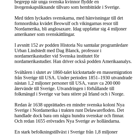
begrepp när unga svenska kvinnor flydde en
livegenskapsliknande tillvaro som hembiträde i Sverige.
Med tiden lyckades svenskarna, med hänvisningar till det
fornnordiska kvädet Beowulf och vikingarnas resor till
Nordamerika, bli anglosaxare. Idag uppfattar sig 4 miljoner
amerikaner som svenskättlingar.
I avsnitt 152 av podden Historia Nu samtalar programledare
Urban Lindstedt med Dag Blanck, professor i
nordamerikastudier vid Svenska institutet för
nordamerikastudier. Han driver också podden Amerikaanalys.
Svältåren i slutet av 1860-talet kickstartade en massemigration
från Sverige till USA. Under perioden 1851–1930 utvandrade
nästan 1,2 miljoner personer till USA, varav ca 200 000
återvände till Sverige. Utvandringen i förhållande till
folkmängd i Sverige var bara större på Irland och i Norge.
Redan år 1638 upprättades en mindre svenska koloni Nya
Sverige i Nordamerika i trakten runt Delawarefloden. Det
handlade dock bara om några hundra svenskar och finnar.
Och redan 1655 erövrades Nya Sverige av holländarna.
En stark befolkningstillväxt i Sverige från 1,8 miljoner