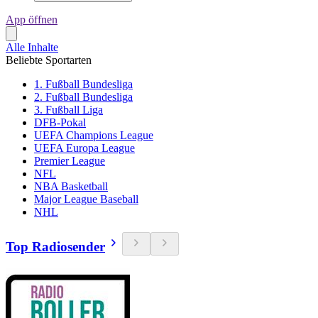
App öffnen
Alle Inhalte
Beliebte Sportarten
1. Fußball Bundesliga
2. Fußball Bundesliga
3. Fußball Liga
DFB-Pokal
UEFA Champions League
UEFA Europa League
Premier League
NFL
NBA Basketball
Major League Baseball
NHL
Top Radiosender