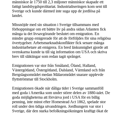
människor år 1750 till 2,3 miljoner människor skapade ett
fattigt landsbygdsprolitariat. Industrialiseringen kom sent till
Sverige och kunde därmed inte suga upp de jordlösa på
landet.
Missnöjde med sin situation i Sverige tillsammans med
förhoppningar om ett bättre liv på andra sidan Atlanten fick
många ta det livsavgörande beslutet om emigration. En
mindre grupp emigrerade för att de förföljdes för sina religiösa
övertygelser. Arbetsmarknadskonflikter fick senare många
industriarbetare att emigrera. En bred läskunnighet gjorde att
svenskarna kunde ta till sig information om USA och skriva
brev till släktingar som redan tagit språnget.
Emigrationen var stor från Småland, Öland, Halland,
Västergötland, Östergötland, Dalsland, Värmland och från
Bergslagsområdet medan Mälarområdet snarare upplevde
flyttströmmar till Stockholm.
Emigrationen ökade när dåliga tider i Sverige sammanföll
med goda i Amerika som under större delen av 1880-talet. De
goda möjligheterna att förvärva jord i USA för en billig
penning, inte minst efter Homestead Act 1862, spelade stor
roll under den tidiga utvandringen. Jordhungern var stor i
Sverige, där den starka befolkningsökningen kraftigt ökat de