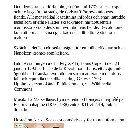
Den demokratiska författningen från juni 1793 sattes ur spel
och ny lagstiftning stadgade dödstraff för revolutionens
fiende. Allt mer radikal lagstiftning infördes och snart inträdde
fasen som efteråt kallades skräckväldet när tiotusentals
människor avrättades som revolutionens fiende. Revolutionen
kom att börja äta sina egna barn i en allt bittrare strid om
makten.
Skräckväldet banade sedan vägen för en militärdiktatur och att
Napoleon kröntes som kejsare.
Bild: Avrättningen av Ludvig XVI (”Louis Capet”) den 21
januari 1793 på Place de la Révolution i Paris, ett avgörande
ögonblick i franska revolutionen som markerade monarkins
fall och republikens radikalisering. Gravyr, 1793.
Upphovsperson okänd. Public domain, via Wikimedia
Commons.
Musik: La Marseillaise, hymne national français interprété par
Fédor Chaliapine (1873-1938) entre 1911 et 1914, public
domain.
Hosted on Acast. See acast.com/privacy for more information.