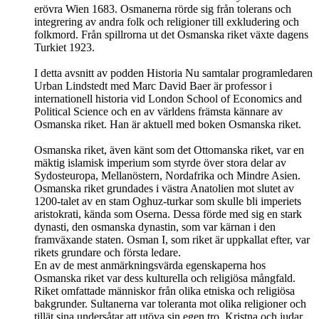
erövra Wien 1683. Osmanerna rörde sig från tolerans och
integrering av andra folk och religioner till exkludering och
folkmord. Från spillrorna ut det Osmanska riket växte dagens
Turkiet 1923.
I detta avsnitt av podden Historia Nu samtalar programledaren
Urban Lindstedt med Marc David Baer är professor i
internationell historia vid London School of Economics and
Political Science och en av världens främsta kännare av
Osmanska riket. Han är aktuell med boken Osmanska riket.
Osmanska riket, även känt som det Ottomanska riket, var en
mäktig islamisk imperium som styrde över stora delar av
Sydosteuropa, Mellanöstern, Nordafrika och Mindre Asien.
Osmanska riket grundades i västra Anatolien mot slutet av
1200-talet av en stam Oghuz-turkar som skulle bli imperiets
aristokrati, kända som Oserna. Dessa förde med sig en stark
dynasti, den osmanska dynastin, som var kärnan i den
framväxande staten. Osman I, som riket är uppkallat efter, var
rikets grundare och första ledare.
En av de mest anmärkningsvärda egenskaperna hos
Osmanska riket var dess kulturella och religiösa mångfald.
Riket omfattade människor från olika etniska och religiösa
bakgrunder. Sultanerna var toleranta mot olika religioner och
tillät sina undersåtar att utöva sin egen tro. Kristna och judar