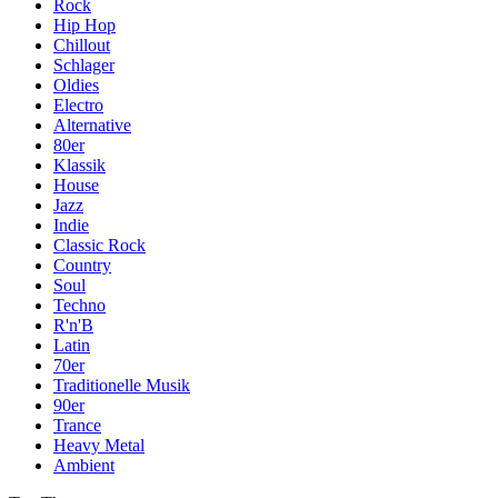
Rock
Hip Hop
Chillout
Schlager
Oldies
Electro
Alternative
80er
Klassik
House
Jazz
Indie
Classic Rock
Country
Soul
Techno
R'n'B
Latin
70er
Traditionelle Musik
90er
Trance
Heavy Metal
Ambient