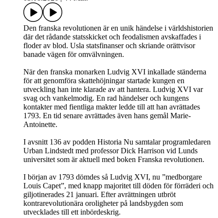
Den franska revolutionen är en unik händelse i världshistorien
där det rådande statsskicket och feodalismen avskaffades i
floder av blod. Usla statsfinanser och skriande orättvisor
banade vägen för omvälvningen.
När den franska monarken Ludvig XVI inkallade ständerna
för att genomföra skattehöjningar startade kungen en
utveckling han inte klarade av att hantera. Ludvig XVI var
svag och vankelmodig. En rad händelser och kungens
kontakter med fientliga makter ledde till att han avrättades
1793. En tid senare avrättades även hans gemål Marie-
Antoinette.
I avsnitt 136 av podden Historia Nu samtalar programledaren
Urban Lindstedt med professor Dick Harrison vid Lunds
universitet som är aktuell med boken Franska revolutionen.
I början av 1793 dömdes så Ludvig XVI, nu ”medborgare
Louis Capet”, med knapp majoritet till döden för förräderi och
giljotinerades 21 januari. Efter avrättningen utbröt
kontrarevolutionära oroligheter på landsbygden som
utvecklades till ett inbördeskrig.