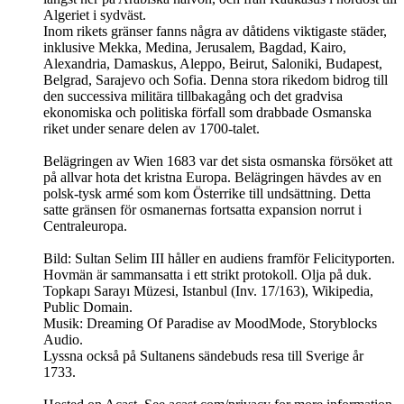
Algeriet i sydväst.
Inom rikets gränser fanns några av dåtidens viktigaste städer,
inklusive Mekka, Medina, Jerusalem, Bagdad, Kairo,
Alexandria, Damaskus, Aleppo, Beirut, Saloniki, Budapest,
Belgrad, Sarajevo och Sofia. Denna stora rikedom bidrog till
den successiva militära tillbakagång och det gradvisa
ekonomiska och politiska förfall som drabbade Osmanska
riket under senare delen av 1700-talet.
Belägringen av Wien 1683 var det sista osmanska försöket att
på allvar hota det kristna Europa. Belägringen hävdes av en
polsk-tysk armé som kom Österrike till undsättning. Detta
satte gränsen för osmanernas fortsatta expansion norrut i
Centraleuropa.
Bild: Sultan Selim III håller en audiens framför Felicityporten.
Hovmän är sammansatta i ett strikt protokoll. Olja på duk.
Topkapı Sarayı Müzesi, Istanbul (Inv. 17/163), Wikipedia,
Public Domain.
Musik: Dreaming Of Paradise av MoodMode, Storyblocks
Audio.
Lyssna också på Sultanens sändebuds resa till Sverige år
1733.