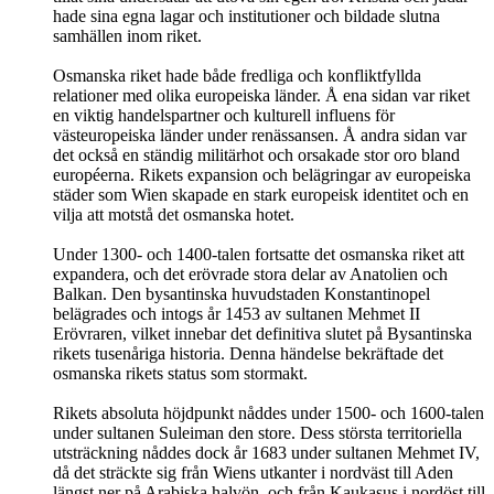
hade sina egna lagar och institutioner och bildade slutna
samhällen inom riket.
Osmanska riket hade både fredliga och konfliktfyllda
relationer med olika europeiska länder. Å ena sidan var riket
en viktig handelspartner och kulturell influens för
västeuropeiska länder under renässansen. Å andra sidan var
det också en ständig militärhot och orsakade stor oro bland
européerna. Rikets expansion och belägringar av europeiska
städer som Wien skapade en stark europeisk identitet och en
vilja att motstå det osmanska hotet.
Under 1300- och 1400-talen fortsatte det osmanska riket att
expandera, och det erövrade stora delar av Anatolien och
Balkan. Den bysantinska huvudstaden Konstantinopel
belägrades och intogs år 1453 av sultanen Mehmet II
Erövraren, vilket innebar det definitiva slutet på Bysantinska
rikets tusenåriga historia. Denna händelse bekräftade det
osmanska rikets status som stormakt.
Rikets absoluta höjdpunkt nåddes under 1500- och 1600-talen
under sultanen Suleiman den store. Dess största territoriella
utsträckning nåddes dock år 1683 under sultanen Mehmet IV,
då det sträckte sig från Wiens utkanter i nordväst till Aden
längst ner på Arabiska halvön, och från Kaukasus i nordöst till