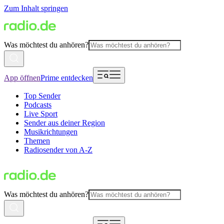
Zum Inhalt springen
Was möchtest du anhören?
App öffnen
Prime entdecken
Top Sender
Podcasts
Live Sport
Sender aus deiner Region
Musikrichtungen
Themen
Radiosender von A-Z
Was möchtest du anhören?