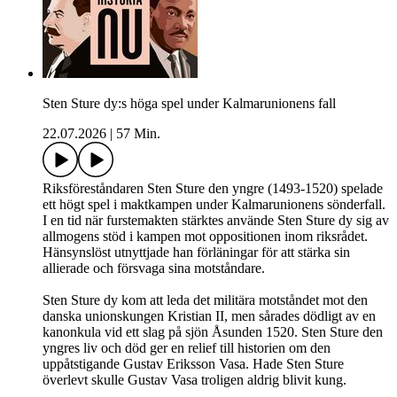
Sten Sture dy:s höga spel under Kalmarunionens fall
22.07.2026
|
57 Min.
Riksföreståndaren Sten Sture den yngre (1493-1520) spelade
ett högt spel i maktkampen under Kalmarunionens sönderfall.
I en tid när furstemakten stärktes använde Sten Sture dy sig av
allmogens stöd i kampen mot oppositionen inom riksrådet.
Hänsynslöst utnyttjade han förläningar för att stärka sin
allierade och försvaga sina motståndare.
Sten Sture dy kom att leda det militära motståndet mot den
danska unionskungen Kristian II, men sårades dödligt av en
kanonkula vid ett slag på sjön Åsunden 1520. Sten Sture den
yngres liv och död ger en relief till historien om den
uppåtstigande Gustav Eriksson Vasa. Hade Sten Sture
överlevt skulle Gustav Vasa troligen aldrig blivit kung.