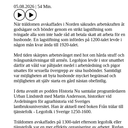
05.08.2026
|
54 Min.
När träldomen avskaffades i Norden säkrades arbetskraften åt
godsägare och bönder genom en strikt lagstiftning som
tvingade alla som inte hade råd att betala skatt att arbeta för en
husbonde. En lagstiftning som infördes på 1200-talet levde i
någon mån kvar ända till 1920-talet.
Med tiden skärptes arbetstvånget med hot om hårda straff och
tvångsutskrivningar till armén. Legohjon levde i stor utsatthet
därför att våld var påbjudet medel i arbetsledning och pigor
utsattes för sexuella övergrepp av sina husbönder. Samtidigt
var möjligheten att byta husbonde mycket begränsad och
möjligheten att själv starta en gård nästan obefintlig.
I detta avsnitt av podden Historia Nu samtalar programledaren
Urban Lindstedt med Martin Andersson, historiker vid
Avdelningen för agrarhistoria vid Sveriges
lantbruksuniversitet. Han är aktuell med boken Från trälar till
tjänstefolk - Legofolk i Sverige 1250-1600.
Träldomen avskaffades på 1300-talet eftersom legofolk eller
tjänstefolk var en mer effektiv organisering av arbetet. Redan