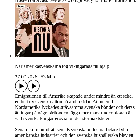
Hosted on Acast. See acast.com/privacy for more information.
När amerikasvenskarna tog vikingarnas till hjälp
27.07.2026
|
53 Min.
Emigrationen till Amerika skapade under mindre än ett sekel
en helt ny svensk nation på andra sidan Atlanten. I
Nordamerika lyckades strävsamma svenska bönder och deras
ättlingar på några årtionden lägga mer mark under plogen än
vad svenska kungar erövrat under stormaktstiden.
Senare kom hundratusentals svenska industriarbetare fylla
amerikanska industrier och den svenska hushållerska blev ett