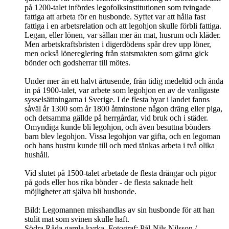
på 1200-talet infördes legofolksinstitutionen som tvingade
fattiga att arbeta för en husbonde. Syftet var att hålla fast
fattiga i en arbetsrelation och att legohjon skulle förbli fattiga.
Legan, eller lönen, var sällan mer än mat, husrum och kläder.
Men arbetskraftsbristen i digerdödens spår drev upp löner,
men också lönereglering från statsmakten som gärna gick
bönder och godsherrar till mötes.
Under mer än ett halvt årtusende, från tidig medeltid och ända
in på 1900-talet, var arbete som legohjon en av de vanligaste
sysselsättningarna i Sverige. I de flesta byar i landet fanns
såväl år 1300 som år 1800 åtminstone någon dräng eller piga,
och detsamma gällde på herrgårdar, vid bruk och i städer.
Omyndiga kunde bli legohjon, och även besuttna bönders
barn blev legohjon. Vissa legohjon var gifta, och en legoman
och hans hustru kunde till och med tänkas arbeta i två olika
hushåll.
Vid slutet på 1500-talet arbetade de flesta drängar och pigor
på gods eller hos rika bönder - de flesta saknade helt
möjligheter att själva bli husbonde.
Bild: Legomannen misshandlas av sin husbonde för att han
stulit mat som svinen skulle haft.
Södra Råda gamla kyrka, Fotograf: Pål-Nils Nilsson /