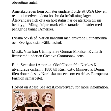
obesuttnas antal.
Amerikabreven hem och återvändare gjorde att USA blev en
realitet i medvetandena hos breda befolkningslager.
Återvändare fick ofta en hög status när de återkom till sin
hembygd. Många köpte mark eller startade industrier med
pengar de tjänat i Amerika.
Lyssna också på När en handfull män erövrade Latinamerika
och Sveriges sista svältkatastrof.
Musik: Visa från Utanmyra av Gunnar Mikalsen Kvifte är
licenserad under en Creative Commons-licens.
Bild: Svenskar i Amerika. Olof Olsson från Nerikes Kil,
utvandrade omkring 1880 till Rush City, Minnesota. Denna
filen donerades av Nordiska museet som en del av Europeana
Fashion samarbetet.
Hosted on Acast. See acast.com/privacy for more information.