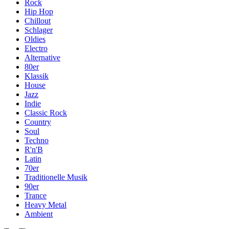
Rock
Hip Hop
Chillout
Schlager
Oldies
Electro
Alternative
80er
Klassik
House
Jazz
Indie
Classic Rock
Country
Soul
Techno
R'n'B
Latin
70er
Traditionelle Musik
90er
Trance
Heavy Metal
Ambient