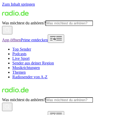
Zum Inhalt springen
Was möchtest du anhören?
App öffnen
Prime entdecken
Top Sender
Podcasts
Live Sport
Sender aus deiner Region
Musikrichtungen
Themen
Radiosender von A-Z
Was möchtest du anhören?