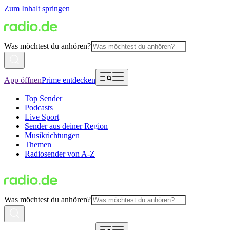
Zum Inhalt springen
Was möchtest du anhören?
App öffnen
Prime entdecken
Top Sender
Podcasts
Live Sport
Sender aus deiner Region
Musikrichtungen
Themen
Radiosender von A-Z
Was möchtest du anhören?