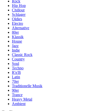
Rock
Hip Hop
Chillout
Schlager
Oldies
Electro
Alternative
80er
Klassik
House
Jazz
Indie
Classic Rock
Country
Soul
Techno
R'n'B
Latin
70er
Traditionelle Musik
90er
Trance
Heavy Metal
Ambient