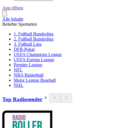
App öffnen
Alle Inhalte
Beliebte Sportarten
1. Fußball Bundesliga
2. Fußball Bundesliga
3. Fußball Liga
DFB-Pokal
UEFA Champions League
UEFA Europa League
Premier League
NFL
NBA Basketball
Major League Baseball
NHL
Top Radiosender