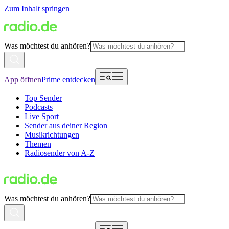
Zum Inhalt springen
Was möchtest du anhören?
App öffnen
Prime entdecken
Top Sender
Podcasts
Live Sport
Sender aus deiner Region
Musikrichtungen
Themen
Radiosender von A-Z
Was möchtest du anhören?