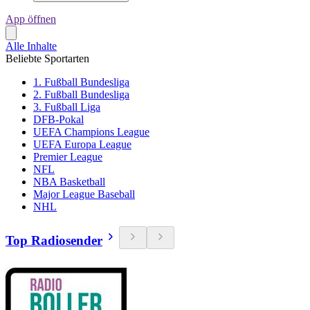
App öffnen
Alle Inhalte
Beliebte Sportarten
1. Fußball Bundesliga
2. Fußball Bundesliga
3. Fußball Liga
DFB-Pokal
UEFA Champions League
UEFA Europa League
Premier League
NFL
NBA Basketball
Major League Baseball
NHL
Top Radiosender