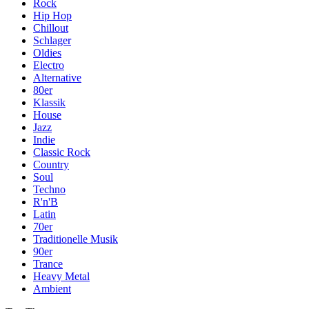
Rock
Hip Hop
Chillout
Schlager
Oldies
Electro
Alternative
80er
Klassik
House
Jazz
Indie
Classic Rock
Country
Soul
Techno
R'n'B
Latin
70er
Traditionelle Musik
90er
Trance
Heavy Metal
Ambient