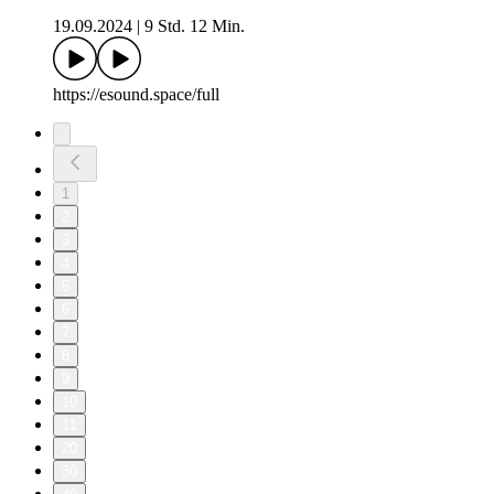
19.09.2024
|
9 Std. 12 Min.
https://esound.space/full
1
2
3
4
5
6
7
8
9
10
11
20
30