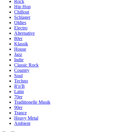
Rock
Hip Hop
Chillout
Schlager
Oldies
Electro
Alternative
80er
Klassik
House
Jazz
Indie
Classic Rock
Country
Soul
Techno
R'n'B
Latin
70er
Traditionelle Musik
90er
Trance
Heavy Metal
Ambient