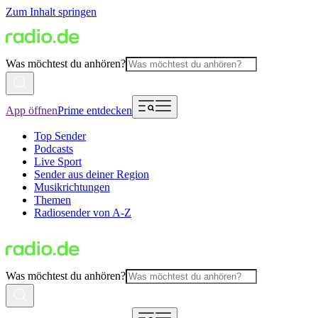
Zum Inhalt springen
Was möchtest du anhören?
App öffnen
Prime entdecken
Top Sender
Podcasts
Live Sport
Sender aus deiner Region
Musikrichtungen
Themen
Radiosender von A-Z
Was möchtest du anhören?