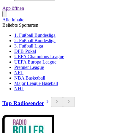
App öffnen
Alle Inhalte
Beliebte Sportarten
1. Fußball Bundesliga
2. Fußball Bundesliga
3. Fußball Liga
DFB-Pokal
UEFA Champions League
UEFA Europa League
Premier League
NFL
NBA Basketball
Major League Baseball
NHL
Top Radiosender