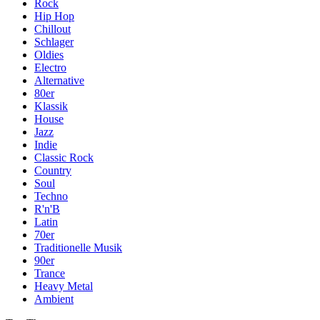
Rock
Hip Hop
Chillout
Schlager
Oldies
Electro
Alternative
80er
Klassik
House
Jazz
Indie
Classic Rock
Country
Soul
Techno
R'n'B
Latin
70er
Traditionelle Musik
90er
Trance
Heavy Metal
Ambient