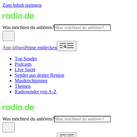
Zum Inhalt springen
Was möchtest du anhören?
App öffnen
Prime entdecken
Top Sender
Podcasts
Live Sport
Sender aus deiner Region
Musikrichtungen
Themen
Radiosender von A-Z
Was möchtest du anhören?