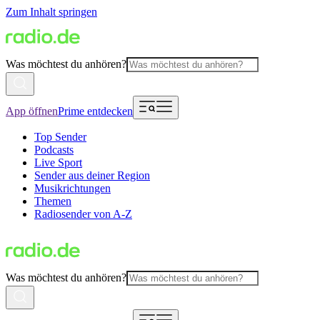
Zum Inhalt springen
Was möchtest du anhören?
App öffnen
Prime entdecken
Top Sender
Podcasts
Live Sport
Sender aus deiner Region
Musikrichtungen
Themen
Radiosender von A-Z
Was möchtest du anhören?