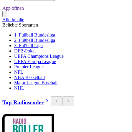
App öffnen
Alle Inhalte
Beliebte Sportarten
1. Fußball Bundesliga
2. Fußball Bundesliga
3. Fußball Liga
DFB-Pokal
UEFA Champions League
UEFA Europa League
Premier League
NFL
NBA Basketball
Major League Baseball
NHL
Top Radiosender