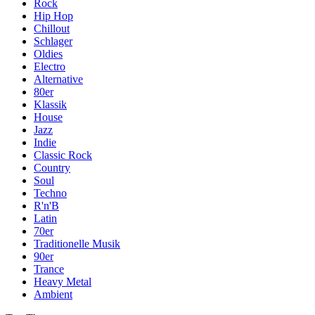
Rock
Hip Hop
Chillout
Schlager
Oldies
Electro
Alternative
80er
Klassik
House
Jazz
Indie
Classic Rock
Country
Soul
Techno
R'n'B
Latin
70er
Traditionelle Musik
90er
Trance
Heavy Metal
Ambient