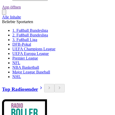
App öffnen
Alle Inhalte
Beliebte Sportarten
1. Fußball Bundesliga
2. Fußball Bundesliga
3. Fußball Liga
DFB-Pokal
UEFA Champions League
UEFA Europa League
Premier League
NFL
NBA Basketball
Major League Baseball
NHL
Top Radiosender