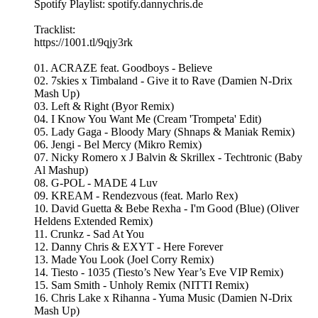
Spotify Playlist: spotify.dannychris.de
Tracklist:
https://1001.tl/9qjy3rk
01. ACRAZE feat. Goodboys - Believe
02. 7skies x Timbaland - Give it to Rave (Damien N-Drix
Mash Up)
03. Left & Right (Byor Remix)
04. I Know You Want Me (Cream 'Trompeta' Edit)
05. Lady Gaga - Bloody Mary (Shnaps & Maniak Remix)
06. Jengi - Bel Mercy (Mikro Remix)
07. Nicky Romero x J Balvin & Skrillex - Techtronic (Baby
Al Mashup)
08. G-POL - MADE 4 Luv
09. KREAM - Rendezvous (feat. Marlo Rex)
10. David Guetta & Bebe Rexha - I'm Good (Blue) (Oliver
Heldens Extended Remix)
11. Crunkz - Sad At You
12. Danny Chris & EXYT - Here Forever
13. Made You Look (Joel Corry Remix)
14. Tiesto - 1035 (Tiesto’s New Year’s Eve VIP Remix)
15. Sam Smith - Unholy Remix (NITTI Remix)
16. Chris Lake x Rihanna - Yuma Music (Damien N-Drix
Mash Up)