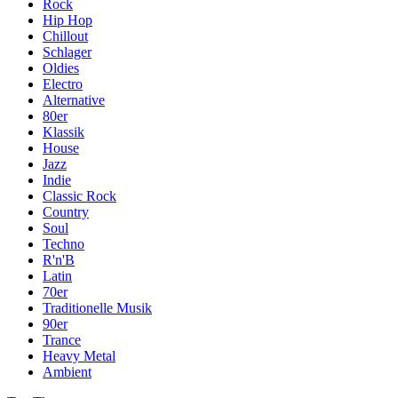
Rock
Hip Hop
Chillout
Schlager
Oldies
Electro
Alternative
80er
Klassik
House
Jazz
Indie
Classic Rock
Country
Soul
Techno
R'n'B
Latin
70er
Traditionelle Musik
90er
Trance
Heavy Metal
Ambient