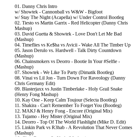
01. Danny Chris Intro
w/ Showtek - Cannonball vs W&W - Bigfoot
w/ Stay The Night (Acapella) w/ Under Control Bootleg
02. Tiesto vs Martin Garrix - Red Helicopter (Danny Chris
Mashup)
03. David Guetta & Showtek - Love Don't Let Me Bad
(Mashup)
04. Timeflies vs Ke$ha vs Avicii - Wake All The Timber Up
05. Jason Derulo vs. Hardwell - Talk Dirty Countdown
(Mashup)
06. Chainsmokers vs Deorro - Bootie In Your #Selfie -
(Mashup)
07. Showtek - We Like To Party (Dimatik Bootleg)
08. Vinai vs Lil Jon - Turn Down For Raveology (Danny
Chris Germany Edit)
09. Blasterjaxx vs Justin Timberlake - Holy Grail Snake
(Henry Fong Mashup)
10. Kay One - Keep Calm Toujour (Selecta Bootleg)
11. Shakira - Can't Remember To Forget You (Bootleg)
12. MAKJ & Henry Fong - Encore (Original Mix)
13. Tujamo - Hey Mister (Original Mix)
14. Deorro - Top Of The World Flashlight (Mike D. Edit)
15. Linkin Park vs R3hab - A Revolution That Never Comes
(Mashup)