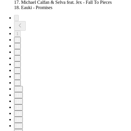
17. Michael Calfan & Selva feat. Jex - Fall To Pieces
18. Eauki - Promises
1
2
3
4
5
6
7
8
9
10
11
12
13
14
15
16