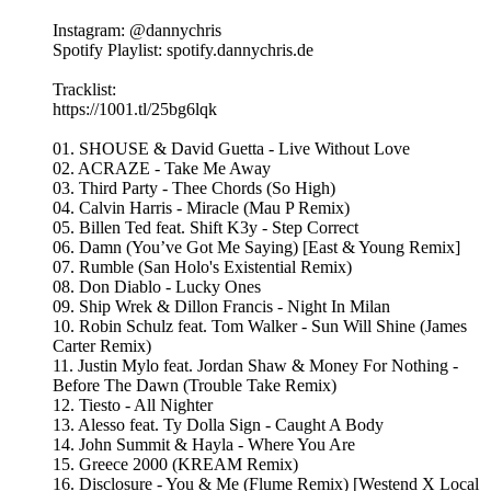
Instagram: @dannychris
Spotify Playlist: spotify.dannychris.de
Tracklist:
https://1001.tl/25bg6lqk
01. SHOUSE & David Guetta - Live Without Love
02. ACRAZE - Take Me Away
03. Third Party - Thee Chords (So High)
04. Calvin Harris - Miracle (Mau P Remix)
05. Billen Ted feat. Shift K3y - Step Correct
06. Damn (You’ve Got Me Saying) [East & Young Remix]
07. Rumble (San Holo's Existential Remix)
08. Don Diablo - Lucky Ones
09. Ship Wrek & Dillon Francis - Night In Milan
10. Robin Schulz feat. Tom Walker - Sun Will Shine (James
Carter Remix)
11. Justin Mylo feat. Jordan Shaw & Money For Nothing -
Before The Dawn (Trouble Take Remix)
12. Tiesto - All Nighter
13. Alesso feat. Ty Dolla Sign - Caught A Body
14. John Summit & Hayla - Where You Are
15. Greece 2000 (KREAM Remix)
16. Disclosure - You & Me (Flume Remix) [Westend X Local