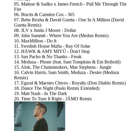
05. Matisse & Sadko x James French - Pull Me Through The
Fire
06. Biscits & Camden Cox - 365
07. Bebe Rexha & David Guetta - One In A Million (David
Guetta Remix)
08. JLV x Justin J Moore - Dollar
09. John Summit - Where You Are (Medun Remix)
10. MaxMillion - Do It
11. Swedish House Mafia - Ray Of Solar
12. HÄWK & AMY MIYÚ - Don't Stop
13. San Pacho & No Thanks - Freak
14. Meduza - Phone (feat. Sam Tompkins & Em Beihold)
15. Alok, The Chainsmokers, Mae Stephens - Jungle
16. Calvin Harris, Sam Smith, Meduza - Desire (Meduza
Remix)
17. Egzod & Maestro Chives - Royalty (Don Diablo Remix)
18. Dance The Night (Paslo Remix Extended)
19. Matt Nash - In The Dark
20. Time To Turn It Right - JÄMO Remix