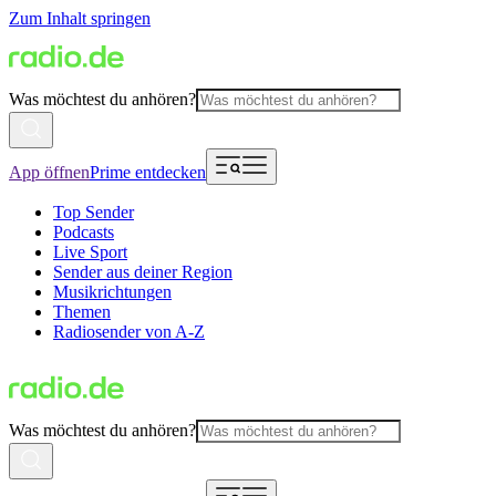
Zum Inhalt springen
Was möchtest du anhören?
App öffnen
Prime entdecken
Top Sender
Podcasts
Live Sport
Sender aus deiner Region
Musikrichtungen
Themen
Radiosender von A-Z
Was möchtest du anhören?