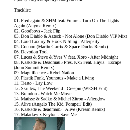
Tracklist:
01. Fred again & SHM feat. Future - Turn On The Lights
Again (Anyma Remix)
02. Goodboys - Jack Flip
03. Don Diablo & Azteck - Not Alone (Don Diablo VIP Mix)
04. Loud Luxury & Hook N Sling - Afterparty
05. Cocoon (Martin Garrix & Space Ducks Remix)
06. Devotion Tool
07. Lucas & Steve & Yves V feat. Xoro - After Midnight
08. Kaskade & Deadmau5 Pres. Kx5 Feat. Hayla - Escape
(John Summit Remix)
09. Magnificence - Rebel Nation
10. Plastik Funk, Younotus - Make a Living
11. Tiesto - Lay Low
12. Skrillex, The Weekend - Creepin (WESH Edit)
13. Brandon - Watch Me Move
14. Matisse & Sadko & Michel Zitron - Afterglow
15. Alive (Angelo The Kid 'Pompeii' Edit)
16. Kaskade & deadmau5 - Alive (Kream Remix)
17. Malarkey x Keyton - Save Me