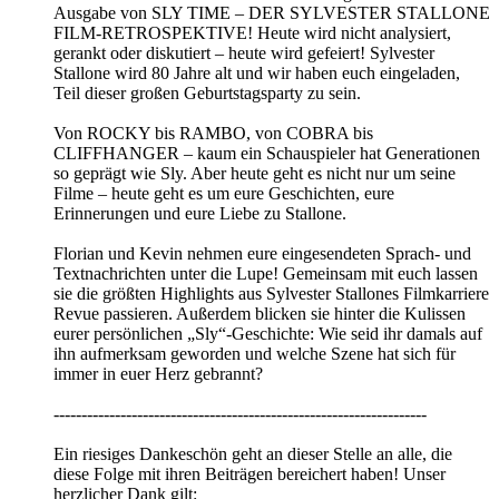
Ausgabe von SLY TIME – DER SYLVESTER STALLONE
FILM-RETROSPEKTIVE! Heute wird nicht analysiert,
gerankt oder diskutiert – heute wird gefeiert! Sylvester
Stallone wird 80 Jahre alt und wir haben euch eingeladen,
Teil dieser großen Geburtstagsparty zu sein.
Von ROCKY bis RAMBO, von COBRA bis
CLIFFHANGER – kaum ein Schauspieler hat Generationen
so geprägt wie Sly. Aber heute geht es nicht nur um seine
Filme – heute geht es um eure Geschichten, eure
Erinnerungen und eure Liebe zu Stallone.
Florian und Kevin nehmen eure eingesendeten Sprach- und
Textnachrichten unter die Lupe! Gemeinsam mit euch lassen
sie die größten Highlights aus Sylvester Stallones Filmkarriere
Revue passieren. Außerdem blicken sie hinter die Kulissen
eurer persönlichen „Sly“-Geschichte: Wie seid ihr damals auf
ihn aufmerksam geworden und welche Szene hat sich für
immer in euer Herz gebrannt?
-------------------------------------------------------------------
Ein riesiges Dankeschön geht an dieser Stelle an alle, die
diese Folge mit ihren Beiträgen bereichert haben! Unser
herzlicher Dank gilt: