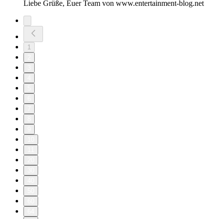
Liebe Grüße, Euer Team von www.entertainment-blog.net
1
2
3
4
5
6
7
8
9
10
11
20
30
40
50
60
64