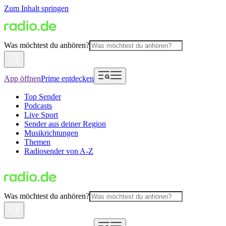
Zum Inhalt springen
Was möchtest du anhören?
App öffnen
Prime entdecken
Top Sender
Podcasts
Live Sport
Sender aus deiner Region
Musikrichtungen
Themen
Radiosender von A-Z
Was möchtest du anhören?