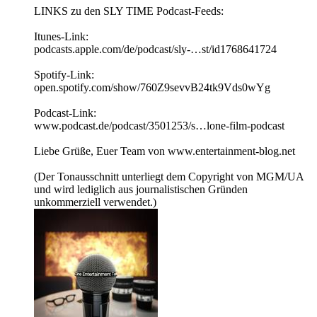
LINKS zu den SLY TIME Podcast-Feeds:
Itunes-Link:
podcasts.apple.com/de/podcast/sly-…st/id1768641724
Spotify-Link:
open.spotify.com/show/760Z9sevvB24tk9Vds0wYg
Podcast-Link:
www.podcast.de/podcast/3501253/s…lone-film-podcast
Liebe Grüße, Euer Team von www.entertainment-blog.net
(Der Tonausschnitt unterliegt dem Copyright von MGM/UA
und wird lediglich aus journalistischen Gründen
unkommerziell verwendet.)