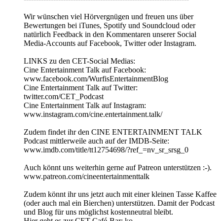
Wir wünschen viel Hörvergnügen und freuen uns über
Bewertungen bei iTunes, Spotify und Soundcloud oder
natürlich Feedback in den Kommentaren unserer Social
Media-Accounts auf Facebook, Twitter oder Instagram.
LINKS zu den CET-Social Medias:
Cine Entertainment Talk auf Facebook:
www.facebook.com/WurfisEntertainmentBlog
Cine Entertainment Talk auf Twitter:
twitter.com/CET_Podcast
Cine Entertainment Talk auf Instagram:
www.instagram.com/cine.entertainment.talk/
Zudem findet ihr den CINE ENTERTAINMENT TALK
Podcast mittlerweile auch auf der IMDB-Seite:
www.imdb.com/title/tt12754698/?ref_=nv_sr_srsg_0
Auch könnt uns weiterhin gerne auf Patreon unterstützen :-).
www.patreon.com/cineentertainmenttalk
Zudem könnt ihr uns jetzt auch mit einer kleinen Tasse Kaffee
(oder auch mal ein Bierchen) unterstützen. Damit der Podcast
und Blog für uns möglichst kostenneutral bleibt.
Hier geht es zur CET-Café-Bar: ko-