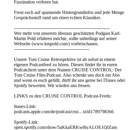
Faszination verloren hat.
Freut euch auf spannende Hintergrundinfos und jede Menge
Gesprächsstoff rund um einen echten Klassiker.
------------------------------------------------------------------
Wer mehr von unserem überaus geschätzten Podgast Karl-
Martin Pold erfahren möchte, sollte unbedingt auf seiner
Webseite (www.kmpold.com/) vorbeischauen.
----------------------------------------------------
Unsere Tom Cruise Retrospektive ist ab sofort in einem
eigenen Podcastfeed zu hören. Diesen findet ihr in euren
Podcatchern unter dem Namen CRUISE CONTROL: Der
Tom Cruise Film-Podcast. Also schenkt uns doch ein Abo
und wenn es euch gefällt, dürft ihr uns gerne bei ITunes oder
Spotify bewerten. Wir würden uns freuen.
LINKS zu den CRUISE CONTROL Podcast-Feeds:
Itunes-Link:
podcasts.apple.com/de/podcast/crui…st/id1789798366
Spotify-Link:
open.spotify.com/show/5aKkaERKw8iyALOE1QIZam