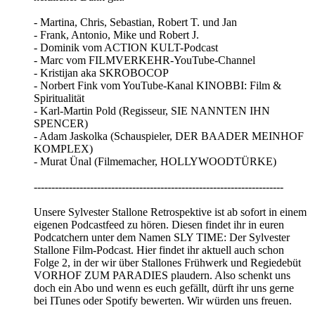
- Martina, Chris, Sebastian, Robert T. und Jan
- Frank, Antonio, Mike und Robert J.
- Dominik vom ACTION KULT-Podcast
- Marc vom FILMVERKEHR-YouTube-Channel
- Kristijan aka SKROBOCOP
- Norbert Fink vom YouTube-Kanal KINOBBI: Film &
Spiritualität
- Karl-Martin Pold (Regisseur, SIE NANNTEN IHN
SPENCER)
- Adam Jaskolka (Schauspieler, DER BAADER MEINHOF
KOMPLEX)
- Murat Ünal (Filmemacher, HOLLYWOODTÜRKE)
-----------------------------------------------------------------------
Unsere Sylvester Stallone Retrospektive ist ab sofort in einem
eigenen Podcastfeed zu hören. Diesen findet ihr in euren
Podcatchern unter dem Namen SLY TIME: Der Sylvester
Stallone Film-Podcast. Hier findet ihr aktuell auch schon
Folge 2, in der wir über Stallones Frühwerk und Regiedebüt
VORHOF ZUM PARADIES plaudern. Also schenkt uns
doch ein Abo und wenn es euch gefällt, dürft ihr uns gerne
bei ITunes oder Spotify bewerten. Wir würden uns freuen.