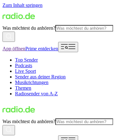
Zum Inhalt springen
Was möchtest du anhören?
App öffnen
Prime entdecken
Top Sender
Podcasts
Live Sport
Sender aus deiner Region
Musikrichtungen
Themen
Radiosender von A-Z
Was möchtest du anhören?