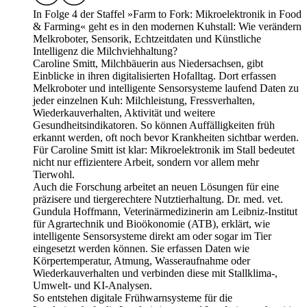
In Folge 4 der Staffel »Farm to Fork: Mikroelektronik in Food
& Farming« geht es in den modernen Kuhstall: Wie verändern
Melkroboter, Sensorik, Echtzeitdaten und Künstliche
Intelligenz die Milchviehhaltung?
Caroline Smitt, Milchbäuerin aus Niedersachsen, gibt
Einblicke in ihren digitalisierten Hofalltag. Dort erfassen
Melkroboter und intelligente Sensorsysteme laufend Daten zu
jeder einzelnen Kuh: Milchleistung, Fressverhalten,
Wiederkauverhalten, Aktivität und weitere
Gesundheitsindikatoren. So können Auffälligkeiten früh
erkannt werden, oft noch bevor Krankheiten sichtbar werden.
Für Caroline Smitt ist klar: Mikroelektronik im Stall bedeutet
nicht nur effizientere Arbeit, sondern vor allem mehr
Tierwohl.
Auch die Forschung arbeitet an neuen Lösungen für eine
präzisere und tiergerechtere Nutztierhaltung. Dr. med. vet.
Gundula Hoffmann, Veterinärmedizinerin am Leibniz-Institut
für Agrartechnik und Bioökonomie (ATB), erklärt, wie
intelligente Sensorsysteme direkt am oder sogar im Tier
eingesetzt werden können. Sie erfassen Daten wie
Körpertemperatur, Atmung, Wasseraufnahme oder
Wiederkauverhalten und verbinden diese mit Stallklima-,
Umwelt- und KI-Analysen.
So entstehen digitale Frühwarnsysteme für die