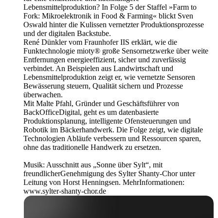
Lebensmittelproduktion? In Folge 5 der Staffel »Farm to
Fork: Mikroelektronik in Food & Farming« blickt Sven
Oswald hinter die Kulissen vernetzter Produktionsprozesse
und der digitalen Backstube.
René Dünkler vom Fraunhofer IIS erklärt, wie die
Funktechnologie mioty® große Sensornetzwerke über weite
Entfernungen energieeffizient, sicher und zuverlässig
verbindet. An Beispielen aus Landwirtschaft und
Lebensmittelproduktion zeigt er, wie vernetzte Sensoren
Bewässerung steuern, Qualität sichern und Prozesse
überwachen.
Mit Malte Pfahl, Gründer und Geschäftsführer von
BackOfficeDigital, geht es um datenbasierte
Produktionsplanung, intelligente Ofensteuerungen und
Robotik im Bäckerhandwerk. Die Folge zeigt, wie digitale
Technologien Abläufe verbessern und Ressourcen sparen,
ohne das traditionelle Handwerk zu ersetzen.
Musik: Ausschnitt aus „Sonne über Sylt“, mit
freundlicherGenehmigung des Sylter Shanty-Chor unter
Leitung von Horst Henningsen. MehrInformationen:
www.sylter-shanty-chor.de