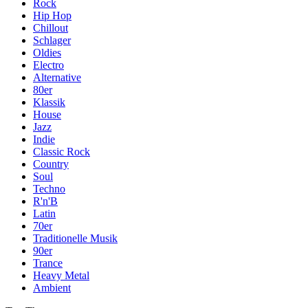
Rock
Hip Hop
Chillout
Schlager
Oldies
Electro
Alternative
80er
Klassik
House
Jazz
Indie
Classic Rock
Country
Soul
Techno
R'n'B
Latin
70er
Traditionelle Musik
90er
Trance
Heavy Metal
Ambient