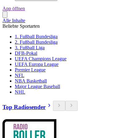
App öffnen
Alle Inhalte
Beliebte Sportarten
1. Fußball Bundesliga
2. Fußball Bundesliga
3. Fußball Liga
DFB-Pokal
UEFA Champions League
UEFA Europa League
Premier League
NFL
NBA Basketball
Major League Baseball
NHL
Top Radiosender