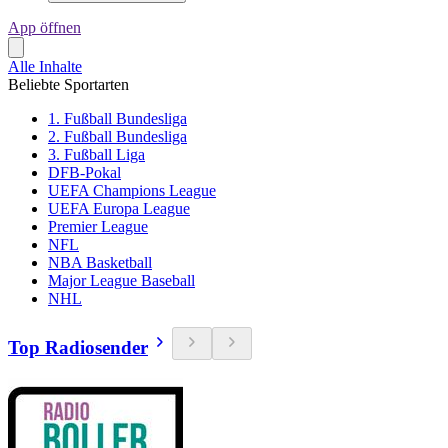
App öffnen
Alle Inhalte
Beliebte Sportarten
1. Fußball Bundesliga
2. Fußball Bundesliga
3. Fußball Liga
DFB-Pokal
UEFA Champions League
UEFA Europa League
Premier League
NFL
NBA Basketball
Major League Baseball
NHL
Top Radiosender