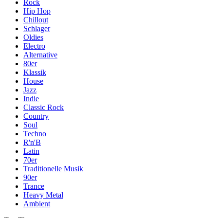
Rock
Hip Hop
Chillout
Schlager
Oldies
Electro
Alternative
80er
Klassik
House
Jazz
Indie
Classic Rock
Country
Soul
Techno
R'n'B
Latin
70er
Traditionelle Musik
90er
Trance
Heavy Metal
Ambient