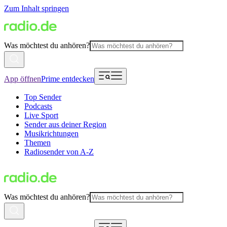
Zum Inhalt springen
Was möchtest du anhören?
App öffnen
Prime entdecken
Top Sender
Podcasts
Live Sport
Sender aus deiner Region
Musikrichtungen
Themen
Radiosender von A-Z
Was möchtest du anhören?