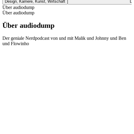
Design, Karriere, Kunst, Wirtschaft
De
Über audiodump
Über audiodump
Über audiodump
Der geniale Nerdpodcast von und mit Malik und Johnny und Ben
und Flowinho
Podcast-Website