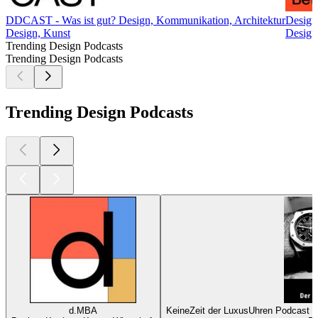
DDCAST - Was ist gut? Design, Kommunikation, Architektur
Design
Design, Kunst
Design,
Trending Design Podcasts
Trending Design Podcasts
Trending Design Podcasts
d.MBA
KeineZeit der LuxusUhren Podcast m