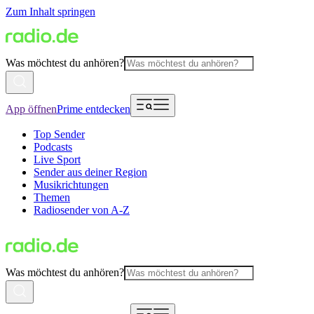
Zum Inhalt springen
Was möchtest du anhören?
App öffnen
Prime entdecken
Top Sender
Podcasts
Live Sport
Sender aus deiner Region
Musikrichtungen
Themen
Radiosender von A-Z
Was möchtest du anhören?