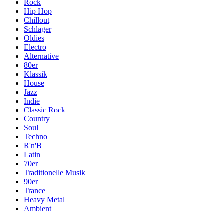
Rock
Hip Hop
Chillout
Schlager
Oldies
Electro
Alternative
80er
Klassik
House
Jazz
Indie
Classic Rock
Country
Soul
Techno
R'n'B
Latin
70er
Traditionelle Musik
90er
Trance
Heavy Metal
Ambient