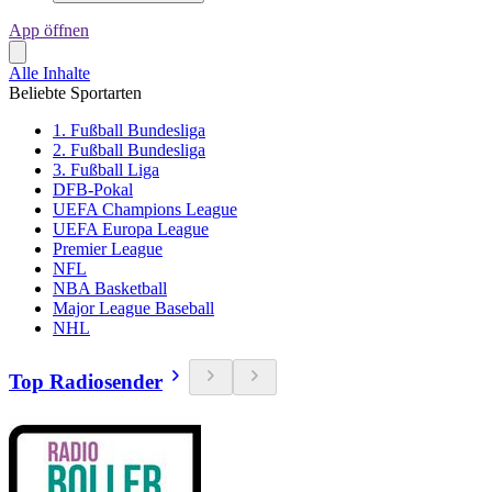
App öffnen
Alle Inhalte
Beliebte Sportarten
1. Fußball Bundesliga
2. Fußball Bundesliga
3. Fußball Liga
DFB-Pokal
UEFA Champions League
UEFA Europa League
Premier League
NFL
NBA Basketball
Major League Baseball
NHL
Top Radiosender