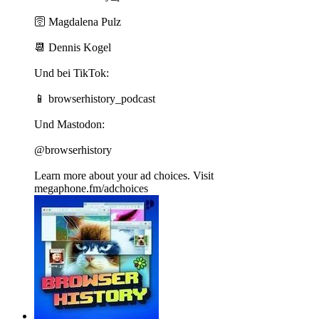
🛜 ⁠⁠⁠⁠⁠⁠⁠⁠⁠Magdalena Pulz⁠⁠⁠⁠⁠⁠⁠⁠⁠
📆 ⁠⁠⁠⁠⁠⁠⁠⁠⁠Dennis Kogel⁠⁠⁠⁠⁠⁠⁠⁠⁠
Und bei TikTok:
📱 ⁠⁠⁠⁠⁠⁠⁠⁠⁠browserhistory_podcast⁠⁠
Und Mastodon:
⁠⁠@browserhistory
Learn more about your ad choices. Visit
megaphone.fm/adchoices