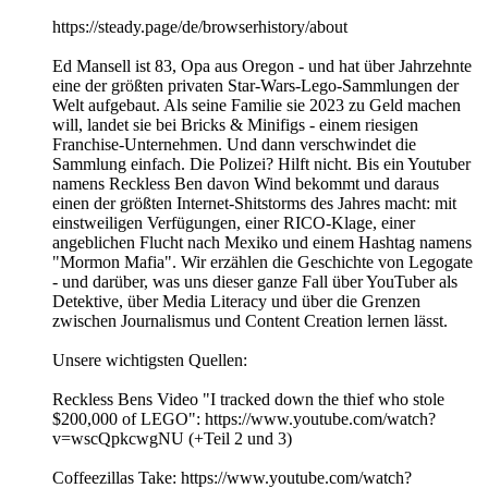
⁠⁠⁠⁠⁠⁠⁠https://steady.page/de/browserhistory/about
Ed Mansell ist 83, Opa aus Oregon - und hat über Jahrzehnte
eine der größten privaten Star-Wars-Lego-Sammlungen der
Welt aufgebaut. Als seine Familie sie 2023 zu Geld machen
will, landet sie bei Bricks & Minifigs - einem riesigen
Franchise-Unternehmen. Und dann verschwindet die
Sammlung einfach. Die Polizei? Hilft nicht. Bis ein Youtuber
namens Reckless Ben davon Wind bekommt und daraus
einen der größten Internet-Shitstorms des Jahres macht: mit
einstweiligen Verfügungen, einer RICO-Klage, einer
angeblichen Flucht nach Mexiko und einem Hashtag namens
"Mormon Mafia". Wir erzählen die Geschichte von Legogate
- und darüber, was uns dieser ganze Fall über YouTuber als
Detektive, über Media Literacy und über die Grenzen
zwischen Journalismus und Content Creation lernen lässt.
Unsere wichtigsten Quellen:
Reckless Bens Video "I tracked down the thief who stole
$200,000 of LEGO": https://www.youtube.com/watch?
v=wscQpkcwgNU (+Teil 2 und 3)
Coffeezillas Take: https://www.youtube.com/watch?