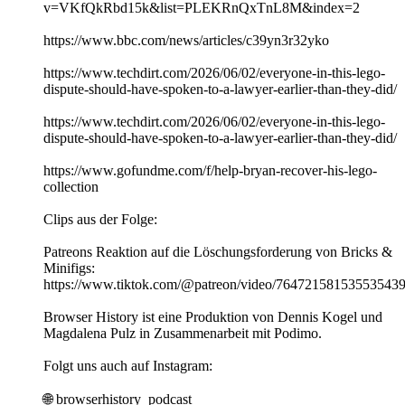
v=VKfQkRbd15k&list=PLEKRnQxTnL8M&index=2
https://www.bbc.com/news/articles/c39yn3r32yko
https://www.techdirt.com/2026/06/02/everyone-in-this-lego-
dispute-should-have-spoken-to-a-lawyer-earlier-than-they-did/
https://www.techdirt.com/2026/06/02/everyone-in-this-lego-
dispute-should-have-spoken-to-a-lawyer-earlier-than-they-did/
https://www.gofundme.com/f/help-bryan-recover-his-lego-
collection
Clips aus der Folge:
Patreons Reaktion auf die Löschungsforderung von Bricks &
Minifigs:
https://www.tiktok.com/@patreon/video/76472158153553543
Browser History ist eine Produktion von Dennis Kogel und
Magdalena Pulz in Zusammenarbeit mit Podimo.
Folgt uns auch auf Instagram:
🌐 ⁠⁠⁠⁠⁠⁠⁠⁠⁠browserhistory_podcast⁠⁠⁠⁠⁠⁠⁠⁠⁠