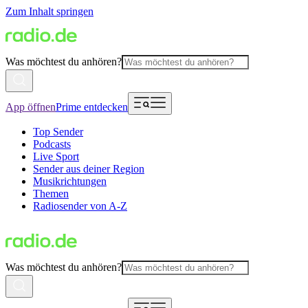
Zum Inhalt springen
Was möchtest du anhören?
App öffnen
Prime entdecken
Top Sender
Podcasts
Live Sport
Sender aus deiner Region
Musikrichtungen
Themen
Radiosender von A-Z
Was möchtest du anhören?