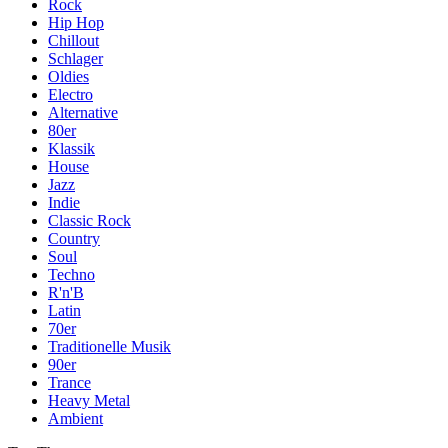
Rock
Hip Hop
Chillout
Schlager
Oldies
Electro
Alternative
80er
Klassik
House
Jazz
Indie
Classic Rock
Country
Soul
Techno
R'n'B
Latin
70er
Traditionelle Musik
90er
Trance
Heavy Metal
Ambient