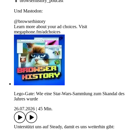
📱 ⁠⁠⁠⁠⁠⁠⁠⁠⁠browserhistory_podcast⁠⁠
Und Mastodon:
⁠⁠@browserhistory
Learn more about your ad choices. Visit
megaphone.fm/adchoices
Lego-Gate: Wie eine Star-Wars-Sammlung zum Skandal des
Jahres wurde
26.07.2026
|
45 Min.
Unterstützt uns auf ⁠⁠⁠⁠⁠⁠⁠Steady⁠⁠⁠⁠⁠⁠⁠, damit es uns weiterhin gibt: