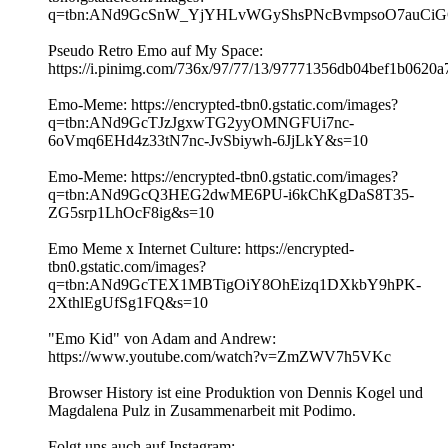
q=tbn:ANd9GcSnW_YjYHLvWGyShsPNcBvmpsoO7auCi
Pseudo Retro Emo auf My Space:
https://i.pinimg.com/736x/97/77/13/97771356db04bef1b0620a
Emo-Meme: https://encrypted-tbn0.gstatic.com/images?
q=tbn:ANd9GcTJzJgxwTG2yyOMNGFUi7nc-
6oVmq6EHd4z33tN7nc-JvSbiywh-6JjLkY&s=10
Emo-Meme: https://encrypted-tbn0.gstatic.com/images?
q=tbn:ANd9GcQ3HEG2dwME6PU-i6kChKgDaS8T35-
ZG5srp1LhOcF8ig&s=10
Emo Meme x Internet Culture: https://encrypted-
tbn0.gstatic.com/images?
q=tbn:ANd9GcTEX1MBTigOiY8OhEizq1DXkbY9hPK-
2XthlEgUfSg1FQ&s=10
"Emo Kid" von Adam and Andrew:
https://www.youtube.com/watch?v=ZmZWV7h5VKc
Browser History ist eine Produktion von Dennis Kogel und
Magdalena Pulz in Zusammenarbeit mit Podimo.
Folgt uns auch auf Instagram: