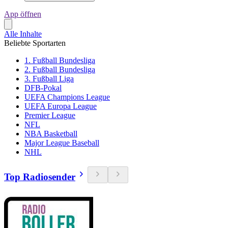
App öffnen
Alle Inhalte
Beliebte Sportarten
1. Fußball Bundesliga
2. Fußball Bundesliga
3. Fußball Liga
DFB-Pokal
UEFA Champions League
UEFA Europa League
Premier League
NFL
NBA Basketball
Major League Baseball
NHL
Top Radiosender