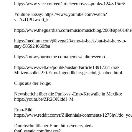
https://www.vice.com/en/article/emos-vs-punks-124-v15n6/
Youtube-Essay: https://www.youtube.com/watch?
v=AzDPUwxl0_k
https://www.theguardian.com/music/musicblog/2008/apr/01/t
https://medium.com/@jvega23/emo-is-back-but-is-it-here-to-
stay-505924660fba
https://knowyourmeme.com/memes/cultures/emo
https://www.welt.de/politik/ausland/article13917321/Irak-
Milizen-sollen-90-Emo-Jugendliche-gesteinigt-haben.html
Clips aus der Folge:
Newsbericht über die Punk-vs.-Emo-Krawalle in Mexiko:
https://youtu.be/ZR2OKlddI_M
Emo-Bild:
https://www.reddit.com/r/Zillennials/comments/1275hvl/do
Durchschnittlicher Emo: https://encrypted-
tbn0.gstatic.com/images?