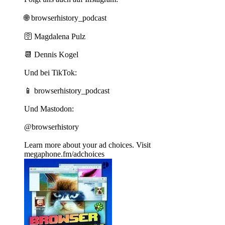
🌐 ⁠⁠⁠⁠⁠⁠⁠⁠⁠browserhistory_podcast⁠⁠⁠⁠⁠⁠⁠⁠⁠
🛜 ⁠⁠⁠⁠⁠⁠⁠⁠⁠Magdalena Pulz⁠⁠⁠⁠⁠⁠⁠⁠⁠
📆 ⁠⁠⁠⁠⁠⁠⁠⁠⁠Dennis Kogel⁠⁠⁠⁠⁠⁠⁠⁠⁠
Und bei TikTok:
📱 ⁠⁠⁠⁠⁠⁠⁠⁠⁠browserhistory_podcast⁠⁠
Und Mastodon:
⁠⁠@browserhistory
Learn more about your ad choices. Visit
megaphone.fm/adchoices