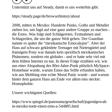
Unterstützt uns auf ⁠⁠⁠⁠⁠⁠⁠Steady⁠⁠⁠⁠⁠⁠⁠, damit es uns weiterhin gibt:
⁠⁠⁠⁠⁠⁠⁠https://steady.page/de/browserhistory/about
2008, mitten in Mexiko: Hunderte Punks, Goths und Metaller
ziehen los, um Jagd auf eine ganz andere Gruppe zu machen -
die Emos. Was folgt sind Schlägereien, Festnahmen und
Schlagzeilen, die um die ganze Welt gehen. Der Guardian
nannte es später die “mexikanische Emocalypse”. Aber der
Hass auf schwarz gekleidete Teenager mit Nietengürtel und
fransigem Pony war damals kein spezifisch mexikanisches
Phänomen, sondern ein globales - und er hatte sehr viel mit
dem frühen Internet zu tun. In dieser Folge erzählen wir, wie
aus einer Abspaltung des 80er-Jahre-Punk plötzlich MySpace-
Homebase wurde, warum Emos das Selfie erfunden haben,
wie aus Mobbing eine echte Moral Panic wurde - und warum
hinter dem ganzen Hass am Ende vor allem eins steckte:
Homophobie.
Unsere wichtigsten Quellen:
https://www.spiegel.de/panorama/gesellschaft/jugendgewalt-
in-mexiko-toete-einen-emo-a-544885.html