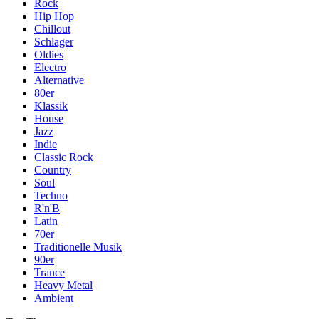
Rock
Hip Hop
Chillout
Schlager
Oldies
Electro
Alternative
80er
Klassik
House
Jazz
Indie
Classic Rock
Country
Soul
Techno
R'n'B
Latin
70er
Traditionelle Musik
90er
Trance
Heavy Metal
Ambient