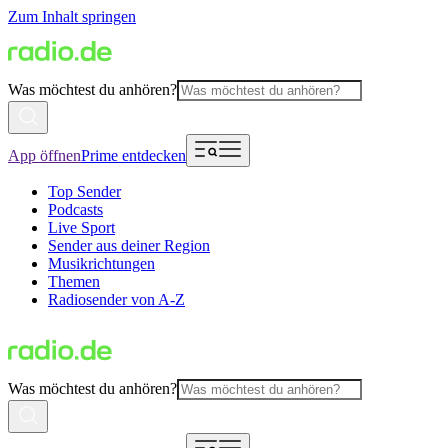
Zum Inhalt springen
Was möchtest du anhören?
App öffnen
Prime entdecken
Top Sender
Podcasts
Live Sport
Sender aus deiner Region
Musikrichtungen
Themen
Radiosender von A-Z
Was möchtest du anhören?