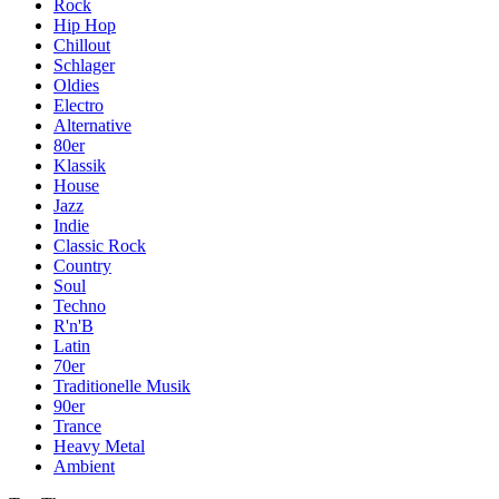
Rock
Hip Hop
Chillout
Schlager
Oldies
Electro
Alternative
80er
Klassik
House
Jazz
Indie
Classic Rock
Country
Soul
Techno
R'n'B
Latin
70er
Traditionelle Musik
90er
Trance
Heavy Metal
Ambient