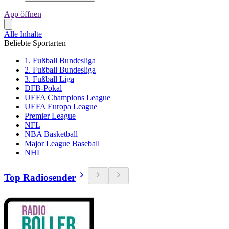
App öffnen
Alle Inhalte
Beliebte Sportarten
1. Fußball Bundesliga
2. Fußball Bundesliga
3. Fußball Liga
DFB-Pokal
UEFA Champions League
UEFA Europa League
Premier League
NFL
NBA Basketball
Major League Baseball
NHL
Top Radiosender