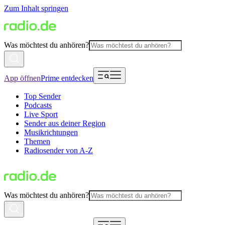
Zum Inhalt springen
Was möchtest du anhören?
App öffnen
Prime entdecken
Top Sender
Podcasts
Live Sport
Sender aus deiner Region
Musikrichtungen
Themen
Radiosender von A-Z
Was möchtest du anhören?