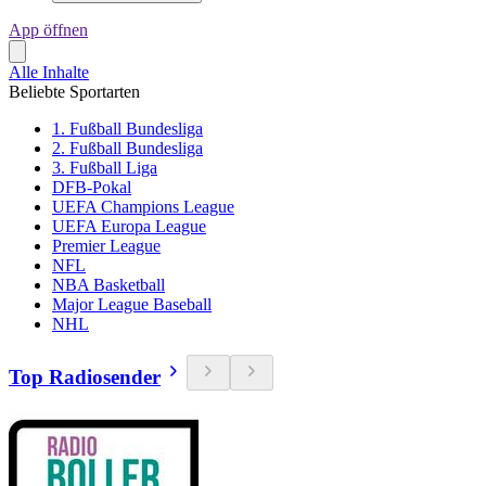
App öffnen
Alle Inhalte
Beliebte Sportarten
1. Fußball Bundesliga
2. Fußball Bundesliga
3. Fußball Liga
DFB-Pokal
UEFA Champions League
UEFA Europa League
Premier League
NFL
NBA Basketball
Major League Baseball
NHL
Top Radiosender