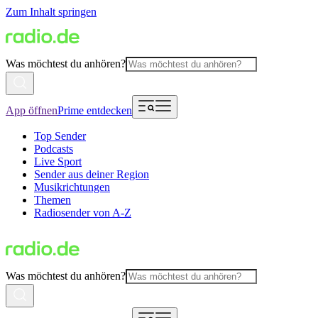
Zum Inhalt springen
Was möchtest du anhören?
App öffnen
Prime entdecken
Top Sender
Podcasts
Live Sport
Sender aus deiner Region
Musikrichtungen
Themen
Radiosender von A-Z
Was möchtest du anhören?