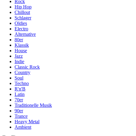
Rock
Hip Hop
Chillout
Schlager
Oldies
Electro
Alternative
80er
Klassik
House
Jazz
Indie
Classic Rock
Country
Soul
Techno
R'n'B
Latin
70er
Traditionelle Musik
90er
Trance
Heavy Metal
Ambient