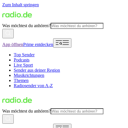
Zum Inhalt springen
Was möchtest du anhören?
App öffnen
Prime entdecken
Top Sender
Podcasts
Live Sport
Sender aus deiner Region
Musikrichtungen
Themen
Radiosender von A-Z
Was möchtest du anhören?