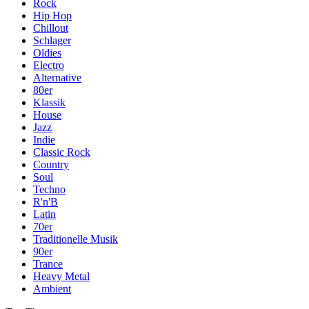
Rock
Hip Hop
Chillout
Schlager
Oldies
Electro
Alternative
80er
Klassik
House
Jazz
Indie
Classic Rock
Country
Soul
Techno
R'n'B
Latin
70er
Traditionelle Musik
90er
Trance
Heavy Metal
Ambient