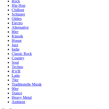
Rock
Hip Hop
Chillout
Schlager
Oldies
Electro
Alternative
80er
Klassik
House
Jazz
Indie
Classic Rock
Country
Soul
Techno
R'n'B
Latin
70er
Traditionelle Musik
90er
Trance
Heavy Metal
Ambient