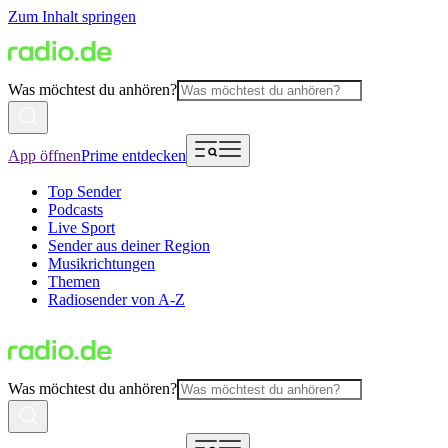
Zum Inhalt springen
Was möchtest du anhören?
App öffnen
Prime entdecken
Top Sender
Podcasts
Live Sport
Sender aus deiner Region
Musikrichtungen
Themen
Radiosender von A-Z
Was möchtest du anhören?