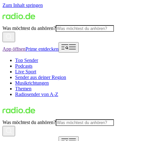
Zum Inhalt springen
Was möchtest du anhören?
App öffnen
Prime entdecken
Top Sender
Podcasts
Live Sport
Sender aus deiner Region
Musikrichtungen
Themen
Radiosender von A-Z
Was möchtest du anhören?