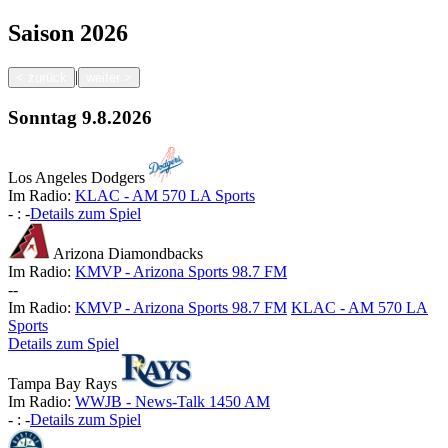
Saison
2026
|
<
zurück
weiter
>
Sonntag
9.8.2026
Los Angeles Dodgers
Im Radio:
KLAC - AM 570 LA Sports
-
:
-
Details zum Spiel
Arizona Diamondbacks
Im Radio:
KMVP - Arizona Sports 98.7 FM
-
-
Im Radio:
KMVP - Arizona Sports 98.7 FM
KLAC - AM 570 LA
Sports
Details zum Spiel
Tampa Bay Rays
Im Radio:
WWJB - News-Talk 1450 AM
-
:
-
Details zum Spiel