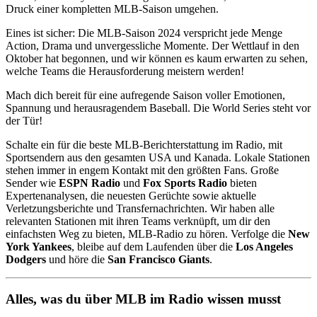
Druck einer kompletten MLB-Saison umgehen.
Eines ist sicher: Die MLB-Saison 2024 verspricht jede Menge
Action, Drama und unvergessliche Momente. Der Wettlauf in den
Oktober hat begonnen, und wir können es kaum erwarten zu sehen,
welche Teams die Herausforderung meistern werden!
Mach dich bereit für eine aufregende Saison voller Emotionen,
Spannung und herausragendem Baseball. Die World Series steht vor
der Tür!
Schalte ein für die beste MLB-Berichterstattung im Radio, mit
Sportsendern aus den gesamten USA und Kanada. Lokale Stationen
stehen immer in engem Kontakt mit den größten Fans. Große
Sender wie
ESPN Radio
und
Fox Sports Radio
bieten
Expertenanalysen, die neuesten Gerüchte sowie aktuelle
Verletzungsberichte und Transfernachrichten. Wir haben alle
relevanten Stationen mit ihren Teams verknüpft, um dir den
einfachsten Weg zu bieten, MLB-Radio zu hören. Verfolge die
New
York Yankees
, bleibe auf dem Laufenden über die
Los Angeles
Dodgers
und höre die
San Francisco Giants
.
Alles, was du über MLB im Radio wissen musst