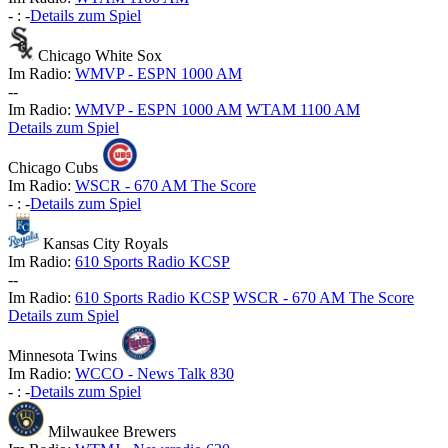
-
:
-
Details zum Spiel
Chicago White Sox
Im Radio:
WMVP - ESPN 1000 AM
-
-
Im Radio:
WMVP - ESPN 1000 AM
WTAM 1100 AM
Details zum Spiel
Chicago Cubs
Im Radio:
WSCR - 670 AM The Score
-
:
-
Details zum Spiel
Kansas City Royals
Im Radio:
610 Sports Radio KCSP
-
-
Im Radio:
610 Sports Radio KCSP
WSCR - 670 AM The Score
Details zum Spiel
Minnesota Twins
Im Radio:
WCCO - News Talk 830
-
:
-
Details zum Spiel
Milwaukee Brewers