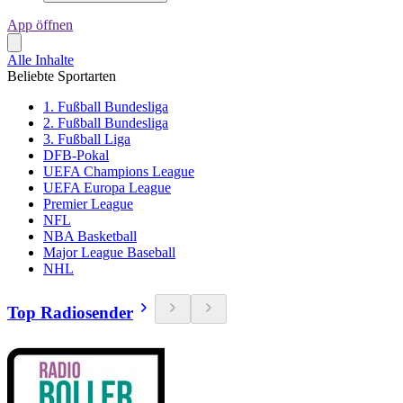
App öffnen
Alle Inhalte
Beliebte Sportarten
1. Fußball Bundesliga
2. Fußball Bundesliga
3. Fußball Liga
DFB-Pokal
UEFA Champions League
UEFA Europa League
Premier League
NFL
NBA Basketball
Major League Baseball
NHL
Top Radiosender