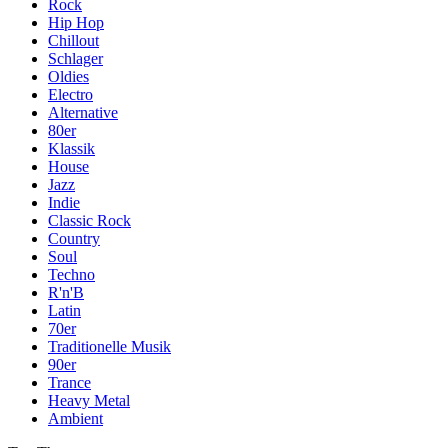
Rock
Hip Hop
Chillout
Schlager
Oldies
Electro
Alternative
80er
Klassik
House
Jazz
Indie
Classic Rock
Country
Soul
Techno
R'n'B
Latin
70er
Traditionelle Musik
90er
Trance
Heavy Metal
Ambient