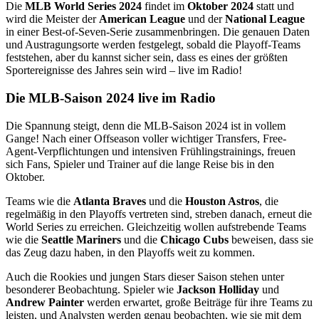
Die
MLB World Series 2024
findet im
Oktober 2024
statt und
wird die Meister der
American League
und der
National League
in einer Best-of-Seven-Serie zusammenbringen. Die genauen Daten
und Austragungsorte werden festgelegt, sobald die Playoff-Teams
feststehen, aber du kannst sicher sein, dass es eines der größten
Sportereignisse des Jahres sein wird – live im Radio!
Die MLB-Saison 2024 live im Radio
Die Spannung steigt, denn die MLB-Saison 2024 ist in vollem
Gange! Nach einer Offseason voller wichtiger Transfers, Free-
Agent-Verpflichtungen und intensiven Frühlingstrainings, freuen
sich Fans, Spieler und Trainer auf die lange Reise bis in den
Oktober.
Teams wie die
Atlanta Braves
und die
Houston Astros
, die
regelmäßig in den Playoffs vertreten sind, streben danach, erneut die
World Series zu erreichen. Gleichzeitig wollen aufstrebende Teams
wie die
Seattle Mariners
und die
Chicago Cubs
beweisen, dass sie
das Zeug dazu haben, in den Playoffs weit zu kommen.
Auch die Rookies und jungen Stars dieser Saison stehen unter
besonderer Beobachtung. Spieler wie
Jackson Holliday
und
Andrew Painter
werden erwartet, große Beiträge für ihre Teams zu
leisten, und Analysten werden genau beobachten, wie sie mit dem