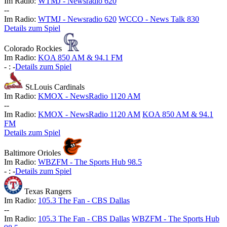
Im Radio:
WTMJ - Newsradio 620
-
-
Im Radio:
WTMJ - Newsradio 620
WCCO - News Talk 830
Details zum Spiel
Colorado Rockies
Im Radio:
KOA 850 AM & 94.1 FM
-
:
-
Details zum Spiel
St.Louis Cardinals
Im Radio:
KMOX - NewsRadio 1120 AM
-
-
Im Radio:
KMOX - NewsRadio 1120 AM
KOA 850 AM & 94.1
FM
Details zum Spiel
Baltimore Orioles
Im Radio:
WBZFM - The Sports Hub 98.5
-
:
-
Details zum Spiel
Texas Rangers
Im Radio:
105.3 The Fan - CBS Dallas
-
-
Im Radio:
105.3 The Fan - CBS Dallas
WBZFM - The Sports Hub