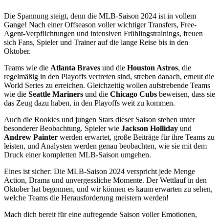
Die Spannung steigt, denn die MLB-Saison 2024 ist in vollem
Gange! Nach einer Offseason voller wichtiger Transfers, Free-
Agent-Verpflichtungen und intensiven Frühlingstrainings, freuen
sich Fans, Spieler und Trainer auf die lange Reise bis in den
Oktober.
Teams wie die
Atlanta Braves
und die
Houston Astros
, die
regelmäßig in den Playoffs vertreten sind, streben danach, erneut die
World Series zu erreichen. Gleichzeitig wollen aufstrebende Teams
wie die
Seattle Mariners
und die
Chicago Cubs
beweisen, dass sie
das Zeug dazu haben, in den Playoffs weit zu kommen.
Auch die Rookies und jungen Stars dieser Saison stehen unter
besonderer Beobachtung. Spieler wie
Jackson Holliday
und
Andrew Painter
werden erwartet, große Beiträge für ihre Teams zu
leisten, und Analysten werden genau beobachten, wie sie mit dem
Druck einer kompletten MLB-Saison umgehen.
Eines ist sicher: Die MLB-Saison 2024 verspricht jede Menge
Action, Drama und unvergessliche Momente. Der Wettlauf in den
Oktober hat begonnen, und wir können es kaum erwarten zu sehen,
welche Teams die Herausforderung meistern werden!
Mach dich bereit für eine aufregende Saison voller Emotionen,