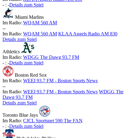
-
:
-
Details zum Spiel
Miami Marlins
Im Radio:
WQAM 560 AM
-
-
Im Radio:
WQAM 560 AM
KLAA Angels Radio AM 830
Details zum Spiel
Athletics
Im Radio:
WDGG The Dawg 93.7 FM
-
:
-
Details zum Spiel
Boston Red Sox
Im Radio:
WEEI 93.7 FM - Boston Sports News
-
-
Im Radio:
WEEI 93.7 FM - Boston Sports News
WDGG The
Dawg 93.7 FM
Details zum Spiel
Toronto Blue Jays
Im Radio:
CJCL Sportsnet 590 The FAN
-
:
-
Details zum Spiel