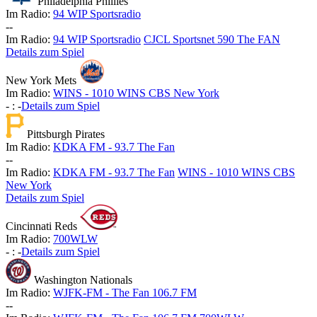
Philadelphia Phillies
Im Radio:
94 WIP Sportsradio
-
-
Im Radio:
94 WIP Sportsradio
CJCL Sportsnet 590 The FAN
Details zum Spiel
New York Mets
Im Radio:
WINS - 1010 WINS CBS New York
-
:
-
Details zum Spiel
Pittsburgh Pirates
Im Radio:
KDKA FM - 93.7 The Fan
-
-
Im Radio:
KDKA FM - 93.7 The Fan
WINS - 1010 WINS CBS
New York
Details zum Spiel
Cincinnati Reds
Im Radio:
700WLW
-
:
-
Details zum Spiel
Washington Nationals
Im Radio:
WJFK-FM - The Fan 106.7 FM
-
-