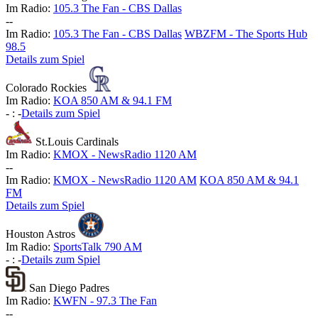
Im Radio:
105.3 The Fan - CBS Dallas
-
-
Im Radio:
105.3 The Fan - CBS Dallas
WBZFM - The Sports Hub
98.5
Details zum Spiel
Colorado Rockies
Im Radio:
KOA 850 AM & 94.1 FM
-
:
-
Details zum Spiel
St.Louis Cardinals
Im Radio:
KMOX - NewsRadio 1120 AM
-
-
Im Radio:
KMOX - NewsRadio 1120 AM
KOA 850 AM & 94.1
FM
Details zum Spiel
Houston Astros
Im Radio:
SportsTalk 790 AM
-
:
-
Details zum Spiel
San Diego Padres
Im Radio:
KWFN - 97.3 The Fan
-
-