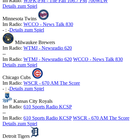
Im Radio:
WJFK-FM - The Fan 106.7 FM
700WLW
Details zum Spiel
Minnesota Twins
Im Radio:
WCCO - News Talk 830
-
:
-
Details zum Spiel
Milwaukee Brewers
Im Radio:
WTMJ - Newsradio 620
-
-
Im Radio:
WTMJ - Newsradio 620
WCCO - News Talk 830
Details zum Spiel
Chicago Cubs
Im Radio:
WSCR - 670 AM The Score
-
:
-
Details zum Spiel
Kansas City Royals
Im Radio:
610 Sports Radio KCSP
-
-
Im Radio:
610 Sports Radio KCSP
WSCR - 670 AM The Score
Details zum Spiel
Detroit Tigers