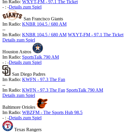
Im Radio:
WXYT-FM - 97.1 The Ticket
-
:
-
Details zum Spiel
San Francisco Giants
Im Radio:
KNBR 104.5 / 680 AM
-
-
Im Radio:
KNBR 104.5 / 680 AM
WXYT-FM - 97.1 The Ticket
Details zum Spiel
Houston Astros
Im Radio:
SportsTalk 790 AM
-
:
-
Details zum Spiel
San Diego Padres
Im Radio:
KWFN - 97.3 The Fan
-
-
Im Radio:
KWFN - 97.3 The Fan
SportsTalk 790 AM
Details zum Spiel
Baltimore Orioles
Im Radio:
WBZFM - The Sports Hub 98.5
-
:
-
Details zum Spiel
Texas Rangers