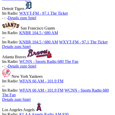
Detroit Tigers
Im Radio:
WXYT-FM - 97.1 The Ticket
-
:
-
Details zum Spiel
San Francisco Giants
Im Radio:
KNBR 104.5 / 680 AM
-
-
Im Radio:
KNBR 104.5 / 680 AM
WXYT-FM - 97.1 The Ticket
Details zum Spiel
Atlanta Braves
Im Radio:
WCNN - Sports Radio 680 The Fan
-
:
-
Details zum Spiel
New York Yankees
Im Radio:
WFAN 66 AM - 101.9 FM
-
-
Im Radio:
WFAN 66 AM - 101.9 FM
WCNN - Sports Radio 680
The Fan
Details zum Spiel
Los Angeles Angels
Im Radio:
KLAA Angels Radio AM 830