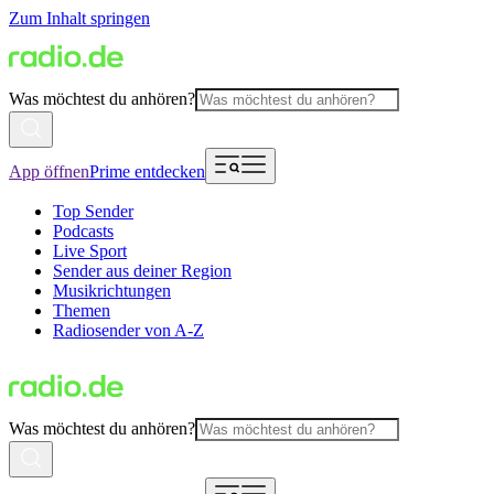
Zum Inhalt springen
Was möchtest du anhören?
App öffnen
Prime entdecken
Top Sender
Podcasts
Live Sport
Sender aus deiner Region
Musikrichtungen
Themen
Radiosender von A-Z
Was möchtest du anhören?