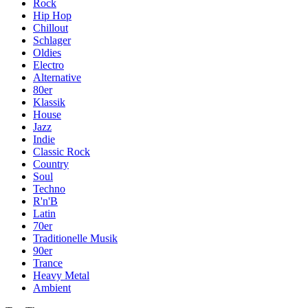
Rock
Hip Hop
Chillout
Schlager
Oldies
Electro
Alternative
80er
Klassik
House
Jazz
Indie
Classic Rock
Country
Soul
Techno
R'n'B
Latin
70er
Traditionelle Musik
90er
Trance
Heavy Metal
Ambient