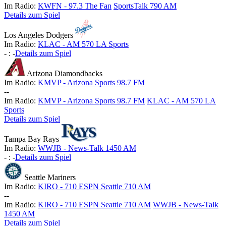
Im Radio:
KWFN - 97.3 The Fan
SportsTalk 790 AM
Details zum Spiel
Los Angeles Dodgers
Im Radio:
KLAC - AM 570 LA Sports
-
:
-
Details zum Spiel
Arizona Diamondbacks
Im Radio:
KMVP - Arizona Sports 98.7 FM
-
-
Im Radio:
KMVP - Arizona Sports 98.7 FM
KLAC - AM 570 LA
Sports
Details zum Spiel
Tampa Bay Rays
Im Radio:
WWJB - News-Talk 1450 AM
-
:
-
Details zum Spiel
Seattle Mariners
Im Radio:
KIRO - 710 ESPN Seattle 710 AM
-
-
Im Radio:
KIRO - 710 ESPN Seattle 710 AM
WWJB - News-Talk
1450 AM
Details zum Spiel