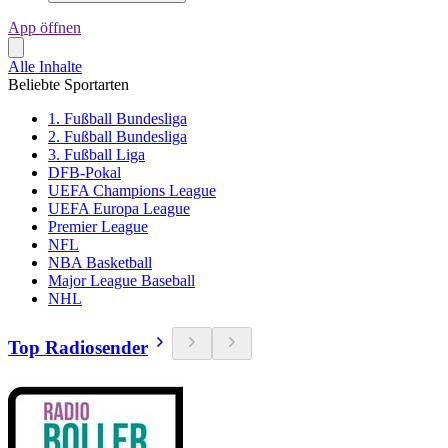
App öffnen
Alle Inhalte
Beliebte Sportarten
1. Fußball Bundesliga
2. Fußball Bundesliga
3. Fußball Liga
DFB-Pokal
UEFA Champions League
UEFA Europa League
Premier League
NFL
NBA Basketball
Major League Baseball
NHL
Top Radiosender