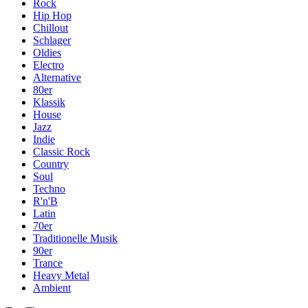
Rock
Hip Hop
Chillout
Schlager
Oldies
Electro
Alternative
80er
Klassik
House
Jazz
Indie
Classic Rock
Country
Soul
Techno
R'n'B
Latin
70er
Traditionelle Musik
90er
Trance
Heavy Metal
Ambient