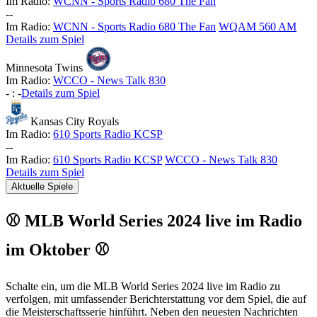
Im Radio:
WCNN - Sports Radio 680 The Fan
-
-
Im Radio:
WCNN - Sports Radio 680 The Fan
WQAM 560 AM
Details zum Spiel
Minnesota Twins
Im Radio:
WCCO - News Talk 830
-
:
-
Details zum Spiel
Kansas City Royals
Im Radio:
610 Sports Radio KCSP
-
-
Im Radio:
610 Sports Radio KCSP
WCCO - News Talk 830
Details zum Spiel
Aktuelle Spiele
⚾ MLB World Series 2024 live im Radio
im Oktober ⚾
Schalte ein, um die MLB World Series 2024 live im Radio zu
verfolgen, mit umfassender Berichterstattung vor dem Spiel, die auf
die Meisterschaftsserie hinführt. Neben den neuesten Nachrichten