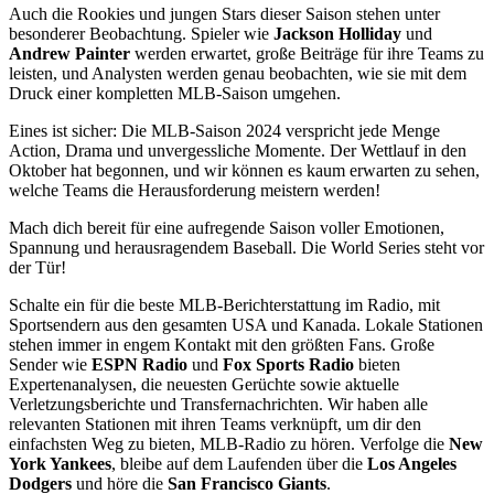
Auch die Rookies und jungen Stars dieser Saison stehen unter
besonderer Beobachtung. Spieler wie
Jackson Holliday
und
Andrew Painter
werden erwartet, große Beiträge für ihre Teams zu
leisten, und Analysten werden genau beobachten, wie sie mit dem
Druck einer kompletten MLB-Saison umgehen.
Eines ist sicher: Die MLB-Saison 2024 verspricht jede Menge
Action, Drama und unvergessliche Momente. Der Wettlauf in den
Oktober hat begonnen, und wir können es kaum erwarten zu sehen,
welche Teams die Herausforderung meistern werden!
Mach dich bereit für eine aufregende Saison voller Emotionen,
Spannung und herausragendem Baseball. Die World Series steht vor
der Tür!
Schalte ein für die beste MLB-Berichterstattung im Radio, mit
Sportsendern aus den gesamten USA und Kanada. Lokale Stationen
stehen immer in engem Kontakt mit den größten Fans. Große
Sender wie
ESPN Radio
und
Fox Sports Radio
bieten
Expertenanalysen, die neuesten Gerüchte sowie aktuelle
Verletzungsberichte und Transfernachrichten. Wir haben alle
relevanten Stationen mit ihren Teams verknüpft, um dir den
einfachsten Weg zu bieten, MLB-Radio zu hören. Verfolge die
New
York Yankees
, bleibe auf dem Laufenden über die
Los Angeles
Dodgers
und höre die
San Francisco Giants
.