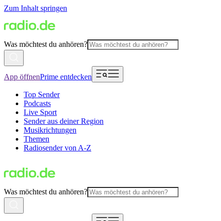
Zum Inhalt springen
Was möchtest du anhören?
App öffnen
Prime entdecken
Top Sender
Podcasts
Live Sport
Sender aus deiner Region
Musikrichtungen
Themen
Radiosender von A-Z
Was möchtest du anhören?