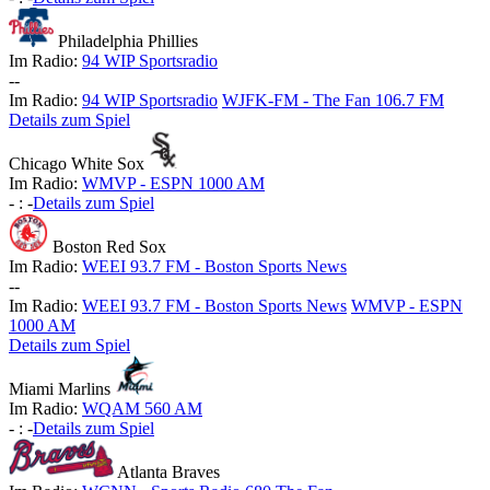
Philadelphia Phillies
Im Radio:
94 WIP Sportsradio
-
-
Im Radio:
94 WIP Sportsradio
WJFK-FM - The Fan 106.7 FM
Details zum Spiel
Chicago White Sox
Im Radio:
WMVP - ESPN 1000 AM
-
:
-
Details zum Spiel
Boston Red Sox
Im Radio:
WEEI 93.7 FM - Boston Sports News
-
-
Im Radio:
WEEI 93.7 FM - Boston Sports News
WMVP - ESPN
1000 AM
Details zum Spiel
Miami Marlins
Im Radio:
WQAM 560 AM
-
:
-
Details zum Spiel
Atlanta Braves