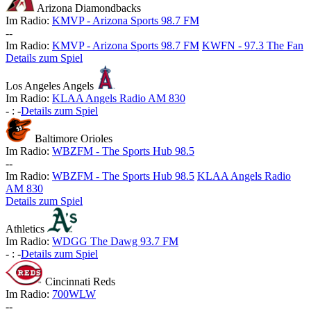
Arizona Diamondbacks
Im Radio:
KMVP - Arizona Sports 98.7 FM
-
-
Im Radio:
KMVP - Arizona Sports 98.7 FM
KWFN - 97.3 The Fan
Details zum Spiel
Los Angeles Angels
Im Radio:
KLAA Angels Radio AM 830
-
:
-
Details zum Spiel
Baltimore Orioles
Im Radio:
WBZFM - The Sports Hub 98.5
-
-
Im Radio:
WBZFM - The Sports Hub 98.5
KLAA Angels Radio
AM 830
Details zum Spiel
Athletics
Im Radio:
WDGG The Dawg 93.7 FM
-
:
-
Details zum Spiel
Cincinnati Reds
Im Radio:
700WLW
-
-