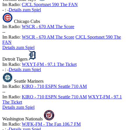
Im Radio:
CJCL Sportsnet 590 The FAN
-
:
-
Details zum Spiel
Chicago Cubs
Im Radio:
WSCR - 670 AM The Score
-
-
Im Radio:
WSCR - 670 AM The Score
CJCL Sportsnet 590 The
FAN
Details zum Spiel
Detroit Tigers
Im Radio:
WXYT-FM - 97.1 The Ticket
-
:
-
Details zum Spiel
Seattle Mariners
Im Radio:
KIRO - 710 ESPN Seattle 710 AM
-
-
Im Radio:
KIRO - 710 ESPN Seattle 710 AM
WXYT-FM - 97.1
The Ticket
Details zum Spiel
Washington Nationals
Im Radio:
WJFK-FM - The Fan 106.7 FM
-
:
-
Details zum Spiel