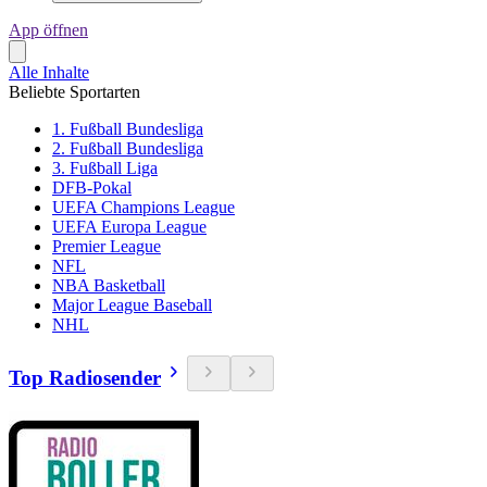
App öffnen
Alle Inhalte
Beliebte Sportarten
1. Fußball Bundesliga
2. Fußball Bundesliga
3. Fußball Liga
DFB-Pokal
UEFA Champions League
UEFA Europa League
Premier League
NFL
NBA Basketball
Major League Baseball
NHL
Top Radiosender