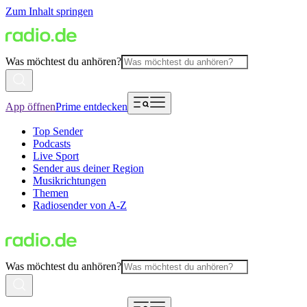
Zum Inhalt springen
Was möchtest du anhören?
App öffnen
Prime entdecken
Top Sender
Podcasts
Live Sport
Sender aus deiner Region
Musikrichtungen
Themen
Radiosender von A-Z
Was möchtest du anhören?