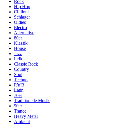
Rock
Hip Hop
Chillout
Schlager
Oldies
Electro
Alternative
80er
Klassik
House
Jazz
Indie
Classic Rock
Country
Soul
Techno
R'n'B
Latin
70er
Traditionelle Musik
90er
Trance
Heavy Metal
Ambient