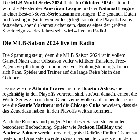
Die
MLB World Series 2024
findet im
Oktober 2024
statt und
wird die Meister der
American League
und der
National League
in einer Best-of-Seven-Serie zusammenbringen. Die genauen Daten
und Austragungsorte werden festgelegt, sobald die Playoff-Teams
feststehen, aber du kannst sicher sein, dass es eines der größten
Sportereignisse des Jahres sein wird – live im Radio!
Die MLB-Saison 2024 live im Radio
Die Spannung steigt, denn die MLB-Saison 2024 ist in vollem
Gange! Nach einer Offseason voller wichtiger Transfers, Free-
Agent-Verpflichtungen und intensiven Frühlingstrainings, freuen
sich Fans, Spieler und Trainer auf die lange Reise bis in den
Oktober.
Teams wie die
Atlanta Braves
und die
Houston Astros
, die
regelmäßig in den Playoffs vertreten sind, streben danach, erneut die
World Series zu erreichen. Gleichzeitig wollen aufstrebende Teams
wie die
Seattle Mariners
und die
Chicago Cubs
beweisen, dass sie
das Zeug dazu haben, in den Playoffs weit zu kommen.
Auch die Rookies und jungen Stars dieser Saison stehen unter
besonderer Beobachtung. Spieler wie
Jackson Holliday
und
Andrew Painter
werden erwartet, große Beiträge für ihre Teams zu
leisten, und Analysten werden genau beobachten, wie sie mit dem