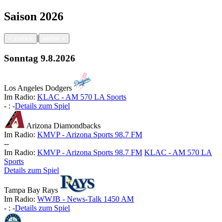
Saison
2026
|
<
zurück
weiter
>
Sonntag
9.8.2026
Los Angeles Dodgers
Im Radio:
KLAC - AM 570 LA Sports
-
:
-
Details zum Spiel
Arizona Diamondbacks
Im Radio:
KMVP - Arizona Sports 98.7 FM
-
-
Im Radio:
KMVP - Arizona Sports 98.7 FM
KLAC - AM 570 LA
Sports
Details zum Spiel
Tampa Bay Rays
Im Radio:
WWJB - News-Talk 1450 AM
-
:
-
Details zum Spiel