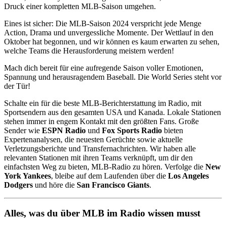
Druck einer kompletten MLB-Saison umgehen.
Eines ist sicher: Die MLB-Saison 2024 verspricht jede Menge
Action, Drama und unvergessliche Momente. Der Wettlauf in den
Oktober hat begonnen, und wir können es kaum erwarten zu sehen,
welche Teams die Herausforderung meistern werden!
Mach dich bereit für eine aufregende Saison voller Emotionen,
Spannung und herausragendem Baseball. Die World Series steht vor
der Tür!
Schalte ein für die beste MLB-Berichterstattung im Radio, mit
Sportsendern aus den gesamten USA und Kanada. Lokale Stationen
stehen immer in engem Kontakt mit den größten Fans. Große
Sender wie
ESPN Radio
und
Fox Sports Radio
bieten
Expertenanalysen, die neuesten Gerüchte sowie aktuelle
Verletzungsberichte und Transfernachrichten. Wir haben alle
relevanten Stationen mit ihren Teams verknüpft, um dir den
einfachsten Weg zu bieten, MLB-Radio zu hören. Verfolge die
New
York Yankees
, bleibe auf dem Laufenden über die
Los Angeles
Dodgers
und höre die
San Francisco Giants
.
Alles, was du über MLB im Radio wissen musst