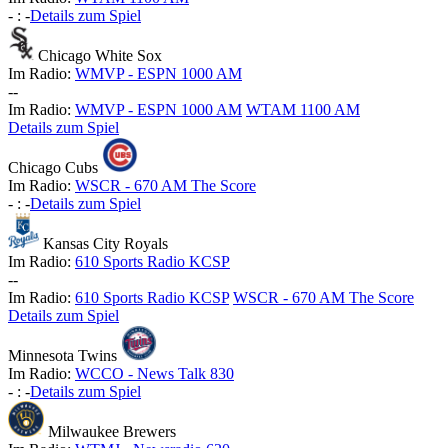
-
:
-
Details zum Spiel
Chicago White Sox
Im Radio:
WMVP - ESPN 1000 AM
-
-
Im Radio:
WMVP - ESPN 1000 AM
WTAM 1100 AM
Details zum Spiel
Chicago Cubs
Im Radio:
WSCR - 670 AM The Score
-
:
-
Details zum Spiel
Kansas City Royals
Im Radio:
610 Sports Radio KCSP
-
-
Im Radio:
610 Sports Radio KCSP
WSCR - 670 AM The Score
Details zum Spiel
Minnesota Twins
Im Radio:
WCCO - News Talk 830
-
:
-
Details zum Spiel
Milwaukee Brewers