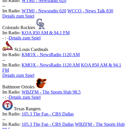
Im Radio:
WTMJ - Newsradio 620
-
-
Im Radio:
WTMJ - Newsradio 620
WCCO - News Talk 830
Details zum Spiel
Colorado Rockies
Im Radio:
KOA 850 AM & 94.1 FM
-
:
-
Details zum Spiel
St.Louis Cardinals
Im Radio:
KMOX - NewsRadio 1120 AM
-
-
Im Radio:
KMOX - NewsRadio 1120 AM
KOA 850 AM & 94.1
FM
Details zum Spiel
Baltimore Orioles
Im Radio:
WBZFM - The Sports Hub 98.5
-
:
-
Details zum Spiel
Texas Rangers
Im Radio:
105.3 The Fan - CBS Dallas
-
-
Im Radio:
105.3 The Fan - CBS Dallas
WBZFM - The Sports Hub