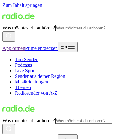
Zum Inhalt springen
Was möchtest du anhören?
App öffnen
Prime entdecken
Top Sender
Podcasts
Live Sport
Sender aus deiner Region
Musikrichtungen
Themen
Radiosender von A-Z
Was möchtest du anhören?