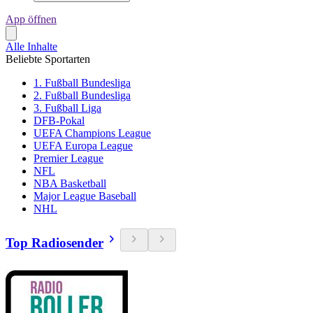
App öffnen
Alle Inhalte
Beliebte Sportarten
1. Fußball Bundesliga
2. Fußball Bundesliga
3. Fußball Liga
DFB-Pokal
UEFA Champions League
UEFA Europa League
Premier League
NFL
NBA Basketball
Major League Baseball
NHL
Top Radiosender