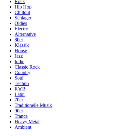
Rock
Hip Hop
Chillout
Schlager
Oldies
Electro
Alternative
80er
Klassik
House
Jazz
Indie
Classic Rock
Country
Soul
Techno
R'n'B
Latin
70er
Traditionelle Musik
90er
Trance
Heavy Metal
Ambient