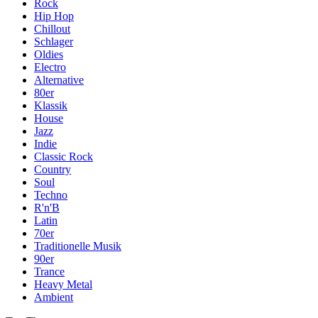
Rock
Hip Hop
Chillout
Schlager
Oldies
Electro
Alternative
80er
Klassik
House
Jazz
Indie
Classic Rock
Country
Soul
Techno
R'n'B
Latin
70er
Traditionelle Musik
90er
Trance
Heavy Metal
Ambient