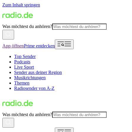
Zum Inhalt springen
Was möchtest du anhören?
App öffnen
Prime entdecken
Top Sender
Podcasts
Live Sport
Sender aus deiner Region
Musikrichtungen
Themen
Radiosender von A-Z
Was möchtest du anhören?