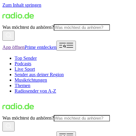
Zum Inhalt springen
Was möchtest du anhören?
App öffnen
Prime entdecken
Top Sender
Podcasts
Live Sport
Sender aus deiner Region
Musikrichtungen
Themen
Radiosender von A-Z
Was möchtest du anhören?