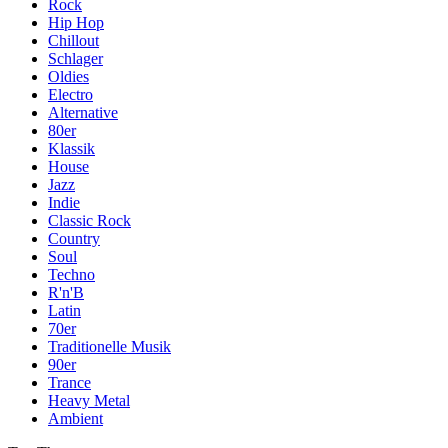
Rock
Hip Hop
Chillout
Schlager
Oldies
Electro
Alternative
80er
Klassik
House
Jazz
Indie
Classic Rock
Country
Soul
Techno
R'n'B
Latin
70er
Traditionelle Musik
90er
Trance
Heavy Metal
Ambient