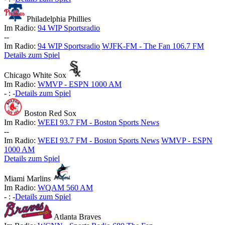
Philadelphia Phillies
Im Radio:
94 WIP Sportsradio
-
-
Im Radio:
94 WIP Sportsradio
WJFK-FM - The Fan 106.7 FM
Details zum Spiel
Chicago White Sox
Im Radio:
WMVP - ESPN 1000 AM
-
:
-
Details zum Spiel
Boston Red Sox
Im Radio:
WEEI 93.7 FM - Boston Sports News
-
-
Im Radio:
WEEI 93.7 FM - Boston Sports News
WMVP - ESPN
1000 AM
Details zum Spiel
Miami Marlins
Im Radio:
WQAM 560 AM
-
:
-
Details zum Spiel
Atlanta Braves