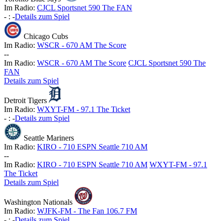
Im Radio:
CJCL Sportsnet 590 The FAN
-
:
-
Details zum Spiel
Chicago Cubs
Im Radio:
WSCR - 670 AM The Score
-
-
Im Radio:
WSCR - 670 AM The Score
CJCL Sportsnet 590 The
FAN
Details zum Spiel
Detroit Tigers
Im Radio:
WXYT-FM - 97.1 The Ticket
-
:
-
Details zum Spiel
Seattle Mariners
Im Radio:
KIRO - 710 ESPN Seattle 710 AM
-
-
Im Radio:
KIRO - 710 ESPN Seattle 710 AM
WXYT-FM - 97.1
The Ticket
Details zum Spiel
Washington Nationals
Im Radio:
WJFK-FM - The Fan 106.7 FM
-
:
-
Details zum Spiel