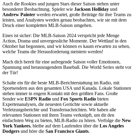
Auch die Rookies und jungen Stars dieser Saison stehen unter
besonderer Beobachtung. Spieler wie
Jackson Holliday
und
Andrew Painter
werden erwartet, große Beiträge für ihre Teams zu
leisten, und Analysten werden genau beobachten, wie sie mit dem
Druck einer kompletten MLB-Saison umgehen.
Eines ist sicher: Die MLB-Saison 2024 verspricht jede Menge
Action, Drama und unvergessliche Momente. Der Wettlauf in den
Oktober hat begonnen, und wir können es kaum erwarten zu sehen,
welche Teams die Herausforderung meistern werden!
Mach dich bereit für eine aufregende Saison voller Emotionen,
Spannung und herausragendem Baseball. Die World Series steht vor
der Tür!
Schalte ein für die beste MLB-Berichterstattung im Radio, mit
Sportsendern aus den gesamten USA und Kanada. Lokale Stationen
stehen immer in engem Kontakt mit den größten Fans. Große
Sender wie
ESPN Radio
und
Fox Sports Radio
bieten
Expertenanalysen, die neuesten Gerüchte sowie aktuelle
Verletzungsberichte und Transfernachrichten. Wir haben alle
relevanten Stationen mit ihren Teams verknüpft, um dir den
einfachsten Weg zu bieten, MLB-Radio zu hören. Verfolge die
New
York Yankees
, bleibe auf dem Laufenden über die
Los Angeles
Dodgers
und höre die
San Francisco Giants
.