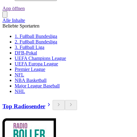
App öffnen
Alle Inhalte
Beliebte Sportarten
1. Fußball Bundesliga
2. Fußball Bundesliga
3. Fußball Liga
DFB-Pokal
UEFA Champions League
UEFA Europa League
Premier League
NFL
NBA Basketball
Major League Baseball
NHL
Top Radiosender