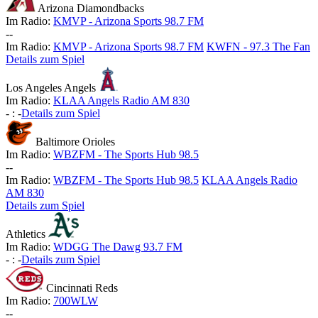
Arizona Diamondbacks
Im Radio:
KMVP - Arizona Sports 98.7 FM
-
-
Im Radio:
KMVP - Arizona Sports 98.7 FM
KWFN - 97.3 The Fan
Details zum Spiel
Los Angeles Angels
Im Radio:
KLAA Angels Radio AM 830
-
:
-
Details zum Spiel
Baltimore Orioles
Im Radio:
WBZFM - The Sports Hub 98.5
-
-
Im Radio:
WBZFM - The Sports Hub 98.5
KLAA Angels Radio
AM 830
Details zum Spiel
Athletics
Im Radio:
WDGG The Dawg 93.7 FM
-
:
-
Details zum Spiel
Cincinnati Reds
Im Radio:
700WLW
-
-