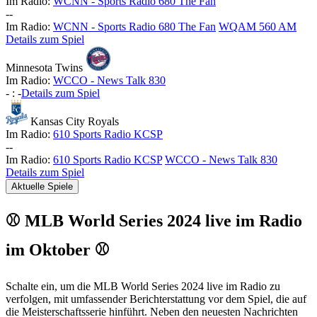
Im Radio:
WCNN - Sports Radio 680 The Fan
-
-
Im Radio:
WCNN - Sports Radio 680 The Fan
WQAM 560 AM
Details zum Spiel
Minnesota Twins
Im Radio:
WCCO - News Talk 830
-
:
-
Details zum Spiel
Kansas City Royals
Im Radio:
610 Sports Radio KCSP
-
-
Im Radio:
610 Sports Radio KCSP
WCCO - News Talk 830
Details zum Spiel
Aktuelle Spiele
⚾ MLB World Series 2024 live im Radio
im Oktober ⚾
Schalte ein, um die MLB World Series 2024 live im Radio zu
verfolgen, mit umfassender Berichterstattung vor dem Spiel, die auf
die Meisterschaftsserie hinführt. Neben den neuesten Nachrichten