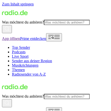
Zum Inhalt springen
Was möchtest du anhören?
App öffnen
Prime entdecken
Top Sender
Podcasts
Live Sport
Sender aus deiner Region
Musikrichtungen
Themen
Radiosender von A-Z
Was möchtest du anhören?