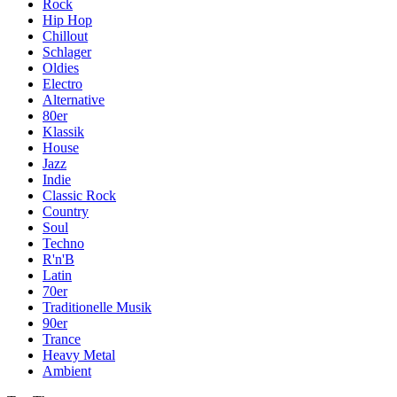
Rock
Hip Hop
Chillout
Schlager
Oldies
Electro
Alternative
80er
Klassik
House
Jazz
Indie
Classic Rock
Country
Soul
Techno
R'n'B
Latin
70er
Traditionelle Musik
90er
Trance
Heavy Metal
Ambient