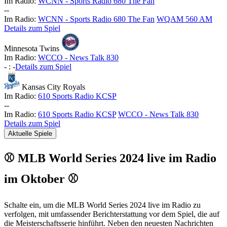
Im Radio:
WCNN - Sports Radio 680 The Fan
-
-
Im Radio:
WCNN - Sports Radio 680 The Fan
WQAM 560 AM
Details zum Spiel
Minnesota Twins
Im Radio:
WCCO - News Talk 830
-
:
-
Details zum Spiel
Kansas City Royals
Im Radio:
610 Sports Radio KCSP
-
-
Im Radio:
610 Sports Radio KCSP
WCCO - News Talk 830
Details zum Spiel
Aktuelle Spiele
⚾ MLB World Series 2024 live im Radio
im Oktober ⚾
Schalte ein, um die MLB World Series 2024 live im Radio zu
verfolgen, mit umfassender Berichterstattung vor dem Spiel, die auf
die Meisterschaftsserie hinführt. Neben den neuesten Nachrichten