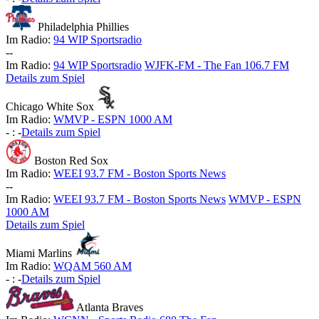
Philadelphia Phillies
Im Radio:
94 WIP Sportsradio
-
-
Im Radio:
94 WIP Sportsradio
WJFK-FM - The Fan 106.7 FM
Details zum Spiel
Chicago White Sox
Im Radio:
WMVP - ESPN 1000 AM
-
:
-
Details zum Spiel
Boston Red Sox
Im Radio:
WEEI 93.7 FM - Boston Sports News
-
-
Im Radio:
WEEI 93.7 FM - Boston Sports News
WMVP - ESPN
1000 AM
Details zum Spiel
Miami Marlins
Im Radio:
WQAM 560 AM
-
:
-
Details zum Spiel
Atlanta Braves