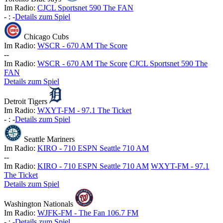
Im Radio:
CJCL Sportsnet 590 The FAN
-
:
-
Details zum Spiel
Chicago Cubs
Im Radio:
WSCR - 670 AM The Score
-
-
Im Radio:
WSCR - 670 AM The Score
CJCL Sportsnet 590 The
FAN
Details zum Spiel
Detroit Tigers
Im Radio:
WXYT-FM - 97.1 The Ticket
-
:
-
Details zum Spiel
Seattle Mariners
Im Radio:
KIRO - 710 ESPN Seattle 710 AM
-
-
Im Radio:
KIRO - 710 ESPN Seattle 710 AM
WXYT-FM - 97.1
The Ticket
Details zum Spiel
Washington Nationals
Im Radio:
WJFK-FM - The Fan 106.7 FM
-
:
-
Details zum Spiel