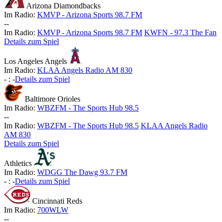
Arizona Diamondbacks
Im Radio:
KMVP - Arizona Sports 98.7 FM
-
-
Im Radio:
KMVP - Arizona Sports 98.7 FM
KWFN - 97.3 The Fan
Details zum Spiel
Los Angeles Angels
Im Radio:
KLAA Angels Radio AM 830
-
:
-
Details zum Spiel
Baltimore Orioles
Im Radio:
WBZFM - The Sports Hub 98.5
-
-
Im Radio:
WBZFM - The Sports Hub 98.5
KLAA Angels Radio
AM 830
Details zum Spiel
Athletics
Im Radio:
WDGG The Dawg 93.7 FM
-
:
-
Details zum Spiel
Cincinnati Reds
Im Radio:
700WLW
-
-