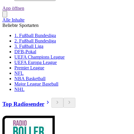
App öffnen
Alle Inhalte
Beliebte Sportarten
1. Fußball Bundesliga
2. Fußball Bundesliga
3. Fußball Liga
DFB-Pokal
UEFA Champions League
UEFA Europa League
Premier League
NFL
NBA Basketball
Major League Baseball
NHL
Top Radiosender