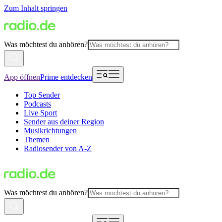
Zum Inhalt springen
Was möchtest du anhören?
App öffnen
Prime entdecken
Top Sender
Podcasts
Live Sport
Sender aus deiner Region
Musikrichtungen
Themen
Radiosender von A-Z
Was möchtest du anhören?