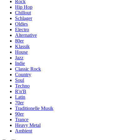
Rock
Hip Hop
Chillout
Schlager
Oldies
Electro
Alternative
80er
Klassik
House
Jazz
Indie
Classic Rock
Country
Soul
Techno
R'n'B
Latin
70er
Traditionelle Musik
90er
Trance
Heavy Metal
Ambient