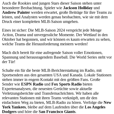
Auch die Rookies und jungen Stars dieser Saison stehen unter
besonderer Beobachtung. Spieler wie
Jackson Holliday
und
Andrew Painter
werden erwartet, große Beiträge für ihre Teams zu
leisten, und Analysten werden genau beobachten, wie sie mit dem
Druck einer kompletten MLB-Saison umgehen.
Eines ist sicher: Die MLB-Saison 2024 verspricht jede Menge
Action, Drama und unvergessliche Momente. Der Wettlauf in den
Oktober hat begonnen, und wir können es kaum erwarten zu sehen,
welche Teams die Herausforderung meistern werden!
Mach dich bereit für eine aufregende Saison voller Emotionen,
Spannung und herausragendem Baseball. Die World Series steht vor
der Tür!
Schalte ein für die beste MLB-Berichterstattung im Radio, mit
Sportsendern aus den gesamten USA und Kanada. Lokale Stationen
stehen immer in engem Kontakt mit den größten Fans. Große
Sender wie
ESPN Radio
und
Fox Sports Radio
bieten
Expertenanalysen, die neuesten Gerüchte sowie aktuelle
Verletzungsberichte und Transfernachrichten. Wir haben alle
relevanten Stationen mit ihren Teams verknüpft, um dir den
einfachsten Weg zu bieten, MLB-Radio zu hören. Verfolge die
New
York Yankees
, bleibe auf dem Laufenden über die
Los Angeles
Dodgers
und höre die
San Francisco Giants
.