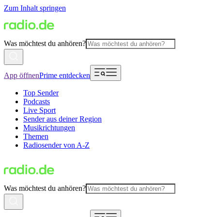
Zum Inhalt springen
Was möchtest du anhören?
App öffnen
Prime entdecken
Top Sender
Podcasts
Live Sport
Sender aus deiner Region
Musikrichtungen
Themen
Radiosender von A-Z
Was möchtest du anhören?