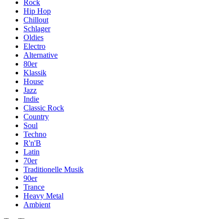
Rock
Hip Hop
Chillout
Schlager
Oldies
Electro
Alternative
80er
Klassik
House
Jazz
Indie
Classic Rock
Country
Soul
Techno
R'n'B
Latin
70er
Traditionelle Musik
90er
Trance
Heavy Metal
Ambient