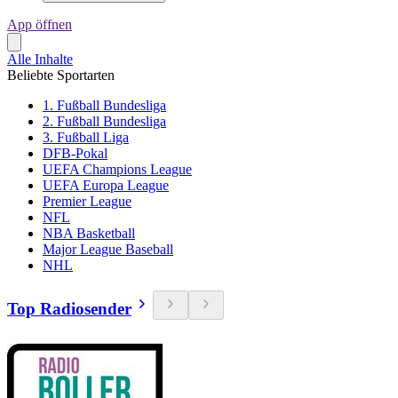
App öffnen
Alle Inhalte
Beliebte Sportarten
1. Fußball Bundesliga
2. Fußball Bundesliga
3. Fußball Liga
DFB-Pokal
UEFA Champions League
UEFA Europa League
Premier League
NFL
NBA Basketball
Major League Baseball
NHL
Top Radiosender