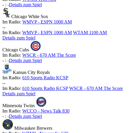
-
:
-
Details zum Spiel
Chicago White Sox
Im Radio:
WMVP - ESPN 1000 AM
-
-
Im Radio:
WMVP - ESPN 1000 AM
WTAM 1100 AM
Details zum Spiel
Chicago Cubs
Im Radio:
WSCR - 670 AM The Score
-
:
-
Details zum Spiel
Kansas City Royals
Im Radio:
610 Sports Radio KCSP
-
-
Im Radio:
610 Sports Radio KCSP
WSCR - 670 AM The Score
Details zum Spiel
Minnesota Twins
Im Radio:
WCCO - News Talk 830
-
:
-
Details zum Spiel
Milwaukee Brewers