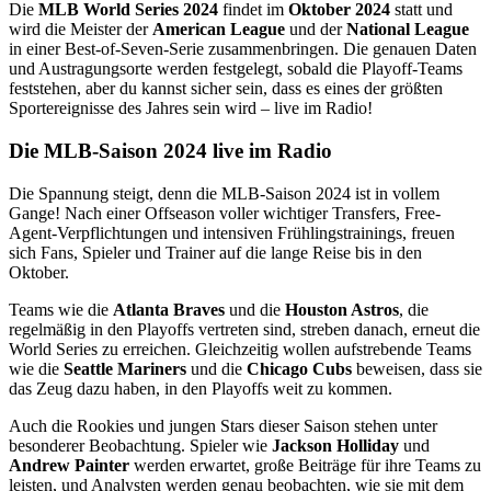
Die
MLB World Series 2024
findet im
Oktober 2024
statt und
wird die Meister der
American League
und der
National League
in einer Best-of-Seven-Serie zusammenbringen. Die genauen Daten
und Austragungsorte werden festgelegt, sobald die Playoff-Teams
feststehen, aber du kannst sicher sein, dass es eines der größten
Sportereignisse des Jahres sein wird – live im Radio!
Die MLB-Saison 2024 live im Radio
Die Spannung steigt, denn die MLB-Saison 2024 ist in vollem
Gange! Nach einer Offseason voller wichtiger Transfers, Free-
Agent-Verpflichtungen und intensiven Frühlingstrainings, freuen
sich Fans, Spieler und Trainer auf die lange Reise bis in den
Oktober.
Teams wie die
Atlanta Braves
und die
Houston Astros
, die
regelmäßig in den Playoffs vertreten sind, streben danach, erneut die
World Series zu erreichen. Gleichzeitig wollen aufstrebende Teams
wie die
Seattle Mariners
und die
Chicago Cubs
beweisen, dass sie
das Zeug dazu haben, in den Playoffs weit zu kommen.
Auch die Rookies und jungen Stars dieser Saison stehen unter
besonderer Beobachtung. Spieler wie
Jackson Holliday
und
Andrew Painter
werden erwartet, große Beiträge für ihre Teams zu
leisten, und Analysten werden genau beobachten, wie sie mit dem