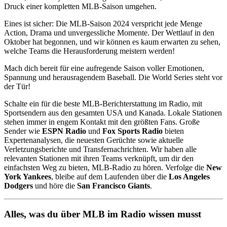
Druck einer kompletten MLB-Saison umgehen.
Eines ist sicher: Die MLB-Saison 2024 verspricht jede Menge
Action, Drama und unvergessliche Momente. Der Wettlauf in den
Oktober hat begonnen, und wir können es kaum erwarten zu sehen,
welche Teams die Herausforderung meistern werden!
Mach dich bereit für eine aufregende Saison voller Emotionen,
Spannung und herausragendem Baseball. Die World Series steht vor
der Tür!
Schalte ein für die beste MLB-Berichterstattung im Radio, mit
Sportsendern aus den gesamten USA und Kanada. Lokale Stationen
stehen immer in engem Kontakt mit den größten Fans. Große
Sender wie
ESPN Radio
und
Fox Sports Radio
bieten
Expertenanalysen, die neuesten Gerüchte sowie aktuelle
Verletzungsberichte und Transfernachrichten. Wir haben alle
relevanten Stationen mit ihren Teams verknüpft, um dir den
einfachsten Weg zu bieten, MLB-Radio zu hören. Verfolge die
New
York Yankees
, bleibe auf dem Laufenden über die
Los Angeles
Dodgers
und höre die
San Francisco Giants
.
Alles, was du über MLB im Radio wissen musst