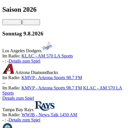
Saison
2026
|
<
zurück
weiter
>
Sonntag
9.8.2026
Los Angeles Dodgers
Im Radio:
KLAC - AM 570 LA Sports
-
:
-
Details zum Spiel
Arizona Diamondbacks
Im Radio:
KMVP - Arizona Sports 98.7 FM
-
-
Im Radio:
KMVP - Arizona Sports 98.7 FM
KLAC - AM 570 LA
Sports
Details zum Spiel
Tampa Bay Rays
Im Radio:
WWJB - News-Talk 1450 AM
-
:
-
Details zum Spiel