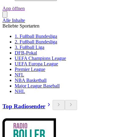
App öffnen
Alle Inhalte
Beliebte Sportarten
1. Fußball Bundesliga
2. Fußball Bundesliga
3. Fußball Liga
DFB-Pokal
UEFA Champions League
UEFA Europa League
Premier League
NFL
NBA Basketball
Major League Baseball
NHL
Top Radiosender