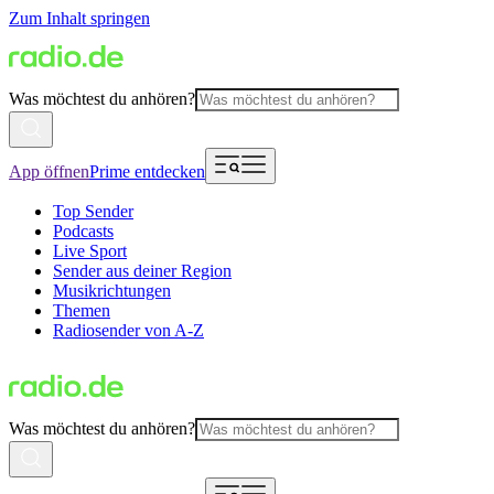
Zum Inhalt springen
Was möchtest du anhören?
App öffnen
Prime entdecken
Top Sender
Podcasts
Live Sport
Sender aus deiner Region
Musikrichtungen
Themen
Radiosender von A-Z
Was möchtest du anhören?