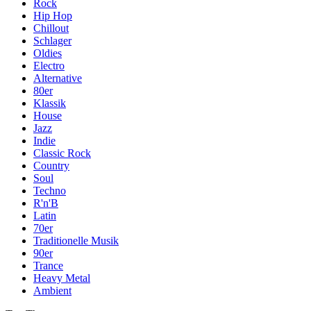
Rock
Hip Hop
Chillout
Schlager
Oldies
Electro
Alternative
80er
Klassik
House
Jazz
Indie
Classic Rock
Country
Soul
Techno
R'n'B
Latin
70er
Traditionelle Musik
90er
Trance
Heavy Metal
Ambient