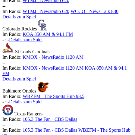
Im Radio:
WTMJ - Newsradio 620
-
-
Im Radio:
WTMJ - Newsradio 620
WCCO - News Talk 830
Details zum Spiel
Colorado Rockies
Im Radio:
KOA 850 AM & 94.1 FM
-
:
-
Details zum Spiel
St.Louis Cardinals
Im Radio:
KMOX - NewsRadio 1120 AM
-
-
Im Radio:
KMOX - NewsRadio 1120 AM
KOA 850 AM & 94.1
FM
Details zum Spiel
Baltimore Orioles
Im Radio:
WBZFM - The Sports Hub 98.5
-
:
-
Details zum Spiel
Texas Rangers
Im Radio:
105.3 The Fan - CBS Dallas
-
-
Im Radio:
105.3 The Fan - CBS Dallas
WBZFM - The Sports Hub